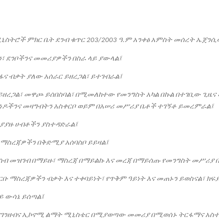
ኒስትሮች
ምክር
ቤት
ደንብ
ቁጥር
ዓ
ም
አንቀፅ
አምስት
መሰረት
ኤጀንሲ
203/2003
.
፣
ደንቦችንና
መመሪያዎችን
በስራ
ላይ
ያውላል፤
ፋና
ብቃት
ያለው
አሰራር
ይዘረጋል፣
ይተገብራል፤
ይዘረጋል፣
መዋጮ
ይሰበስባል፣
በሚመለከተው
የመንግስት
አካል
በኩል
በተገቢው
ጊዜና
ነዶችንና
መዛግብትን
አስቀርቦ
ወይም
በአሠሪ
መሥሪያ
ቤቶች
ተገኝቶ
ይመረምራል፤
ያያዙ
ሀብቶችን
ያስተዳድራል፤
ማስረጃዎችን
በቅድሚያ
አሰባስቦ
ይይዛል፤
ሳብ
መዝገብ
በማይዙ፣
ማስረጃ
በማይልኩ
እና
መረጃ
በማይሰጡ
የመንግስት
መሥሪያ
ርቡ
ማስረጃዎችን
ብቃት
እና
ተቀባይነት፣
የጥቅም
ዓይነት
እና
መጠኑን
ይወስናል፣
ክፍ
ይ
ውሳኔ
ይሰጣል፤
የገንዘብና
ኢኮኖሚ
ልማት
ሚኒስቴር
በሚያወጣው
መመሪያ
በሚወሰኑ
ትርፋማና
አስ