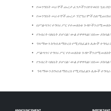
የመንግስት
ሠራኞች
ጡረታ
ፈንዶችን
በየተወሰነ
ጊዜ
በሂ
የመንግስት
ሠራተኞች
ጡረታ
ፕሮግራሞች
ስለሚጠናከሩ
በሥልጣንና
ተግባሩ
ሥር
የተመለከቱ
ጉዳዮችን
በሚመለከ
የንብረት
ባለቤት
ይሆናል፣
ውል
ይዋዋላል፣
በስሙ
ይከሳል፣
ዓላማውን
ከግብ
ለማድረስ
የሚያስፈልጉ
ሌሎች
ተግባራ
ሥልጣንና
ተግባሩ
ሥር
የተመለከቱ
ጉዳዮችን
በሚመለከት
የንብረት
ባለቤት
ይሆናል፣
ውል
ይዋዋላል፣
በስሙ
ይከሳል፣
ዓላማውን
ከግብ
ለማድረስ
የሚያስፈልጉ
ሌሎች
ተግባራ
ANNOUNCEMENT
IMPORTANT 