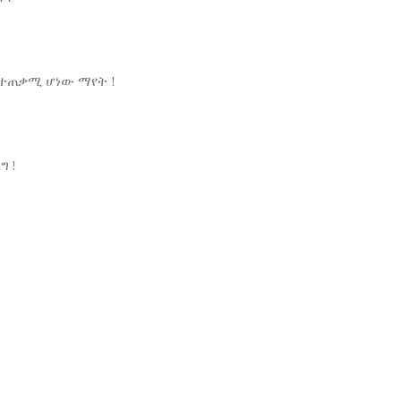
 ተጠቃሚ ሆነው ማየት !
ግ !