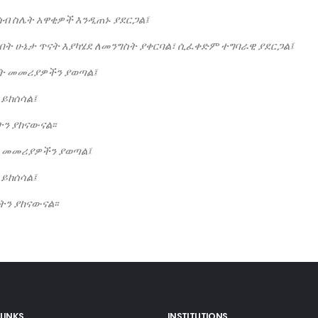
ሳብ
ስሌት
አዋቂዎች
እንዲጠኑ
ያደርጋል፤
በት
ሁኔታ
ጥናት
እያካሄደ
ለመንግስት
ያቀርባል፣
ሲፈቀድም
ተግባራዊ
ያደርጋል፤
ት
መመሪያዎችን
ያወጣል፤
ይከሰሳል፤
ትን
ያከናውናል፡፡
መመሪያዎችን
ያወጣል፤
ይከሰሳል፤
ትን
ያከናውናል፡፡
LINKS
INSTITUTIONS