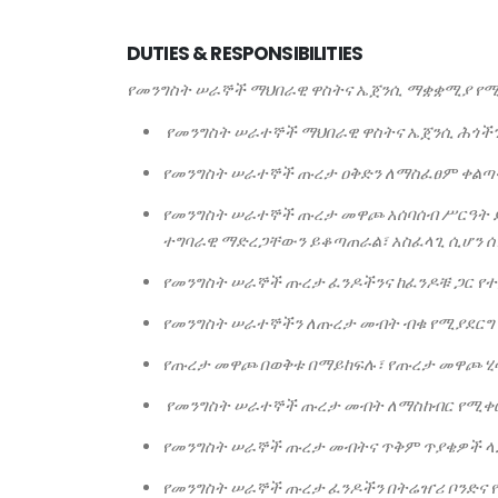
DUTIES & RESPONSIBILITIES
የመንግስት
ሠራኞች
ማህበራዊ
ዋስትና
ኤጀንሲ
ማቋቋሚያ
የሚ
የመንግስት
ሠራተኞች
ማህበራዊ
ዋስትና
ኤጀንሲ
ሕጎችን
የመንግስት
ሠራተኞች
ጡረታ
ዐቅድን
ለማስፈፀም
ቀልጣ
የመንግስት
ሠራተኞች
ጡረታ
መዋጮ
አሰባሰብ
ሥርዓት
ተግባራዊ
ማድረጋቸውን
ይቆጣጠራል፣
አስፈላጊ
ሲሆን
ሰ
የመንግስት
ሠራኞች
ጡረታ
ፈንዶችንና
ከፈንዶቹ
ጋር
የተ
የመንግስት
ሠራተኞችን
ለጡረታ
መብት
ብቁ
የሚያደርግ
የጡረታ
መዋጮ
በወቅቱ
በማይከፍሉ፣
የጡረታ
መዋጮ
ሂ
የመንግስት
ሠራተኞች
ጡረታ
መብት
ለማስከብር
የሚቀ
የመንግስት
ሠራኞች
ጡረታ
መብትና
ጥቅም
ጥያቄዎች
ላ
የመንግስት
ሠራኞች
ጡረታ
ፈንዶችን
በትሬዠሪ
ቦንድና