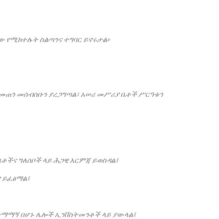
ው
የሚከተሉት
ስልጣንና
ተግባር
ይኖሩታል፡
-
መጠን
መሰብሰቡን
ያረጋግጣል፣
አሠሪ
መሥሪያ
ቤቶች
ሥርዓቱን
ቤቶችና
ግለሰቦች
ላይ
ሕጋዊ
እርምጃ
ይወስዳል፤
ያ
ይፈፅማል፤
ተማማኝ
በሆኑ
ሌሎች
ኢንቨስትመንቶች
ላይ
ያውላል፤