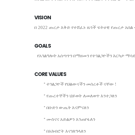
VISION
በ 2022 ጡረታ እቅድ የተሸፈኑ ዜጎች ፍትሀዊ የጡረታ አበል
GOALS
የአገልግሎት አሰጣጥን በማዘመን የተገልጋዮችን እርካታ ማሳደ
CORE VALUES
* ተገልጋዮች የህልውናችን መሰረቶች ናቸው !
የጡረተኞችን ህይወት ለመለወጥ እንተጋለን
*
በቡድን
ውጤት
እናምናለን
*
ሙስናና አድልዎን እንጠየፋለን
*
በአክብሮት እናገለግላለን
*