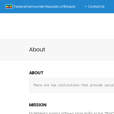
Federal Democratic Republic of Ethiopia
Contact Us
About
ABOUT
There are two institutions that provide socia
MISSION
አሰጣጥን በማዘመን የተገልጋዮችን
የአገልግሎትን
እርካታ
ማሳደግ