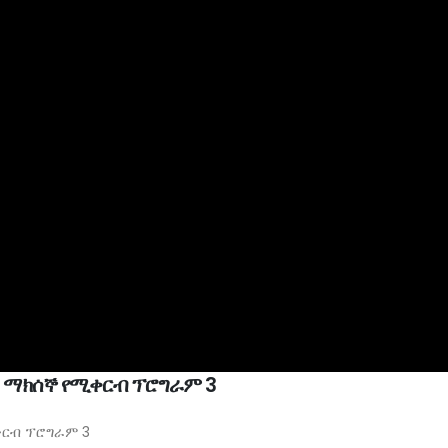
ንቱ ማክሰኞ የሚቀርብ ፕሮግራም 3
ቀርብ ፕሮግራም 3