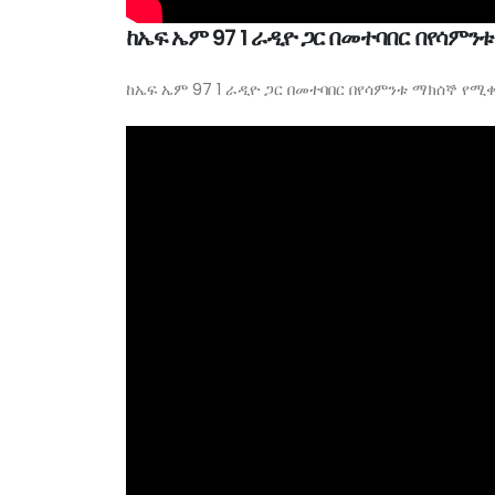
ከኤፍ ኤም 97 1 ራዲዮ ጋር በመተባበር በየሳም
ከኤፍ ኤም 97 1 ራዲዮ ጋር በመተባበር በየሳምንቱ ማክሰኞ የሚ