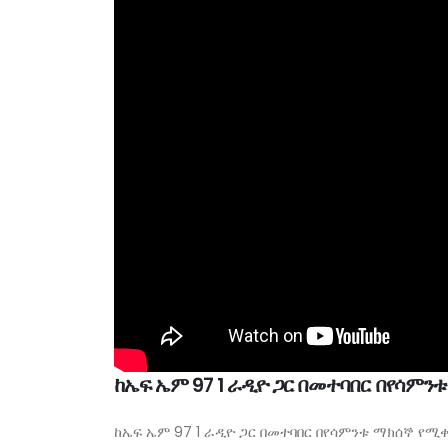
ከኤፍ ኤም 97 1 ራዲዮ ጋር በመተባበር በየሳም
ከኤፍ ኤም 97 1 ራዲዮ ጋር በመተባበር በየሳምንቱ ማክሰኞ የሚ