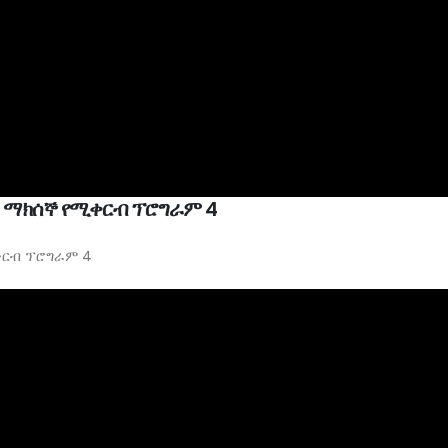
ንቱ ማክሰኞ የሚቀርብ ፕሮግራም 4
ሚቀርብ ፕሮግራም 4