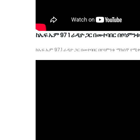
ከኤፍ ኤም 97 1 ራዲዮ ጋር በመተባበር በየሳም
ከኤፍ ኤም 97.1 ራዲዮ ጋር በመተባበር በየሳምንቱ ማክሰኞ የሚቀ