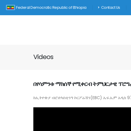
Federal Democratic Republic of Ethiopia
Contact Us
Videos
በየሳምንቱ ማክሰኞ የሚቀርብ ትምህርታዊ ፕሮግራ
ከኢትዮጵያ ብሮድካስቲንግ ኮርፖሬሽን(EBC) ኤፍ.ኤም አዲስ 9