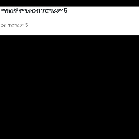
ንቱ ማክሰኞ የሚቀርብ ፕሮግራም 5
ቀርብ ፕሮግራም 5