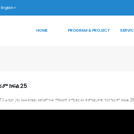
English
HOME
PROGRAM & PROJECT
SERVIC
ም ክፍል 25
7.1 ሬዲዮ ጋር በመተባበር በየሳምንቱ ማክሰኞ የሚቀርብ ትምህርታዊ ፕሮግራም ክፍል 2