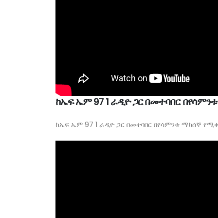
ከኤፍ ኤም 97 1 ራዲዮ ጋር በመተባበር በየሳም
ከኤፍ ኤም 97 1 ራዲዮ ጋር በመተባበር በየሳምንቱ ማክሰኞ የ