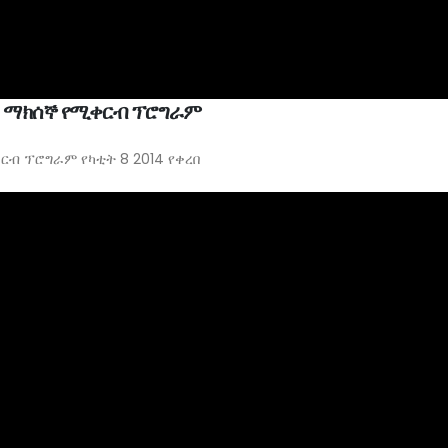
ንቱ ማክሰኞ የሚቀርብ ፕሮግራም
ርብ ፕሮግራም የካቲት 8 2014 የቀረበ