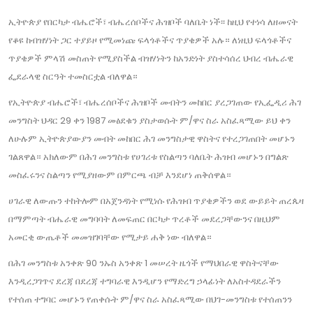
ኢትዮጵያ የበርካታ ብሔሮች፣ ብሔረሰቦችና ሕዝቦች ባለቤት ነች፡፡ ከዚህ የተነሳ ለዘመናት
የቆዩ ከብዝሃነት ጋር ተያይዞ የሚመነጩ ፍላጎቶችና ጥያቄዎች አሉ። ለነዚህ ፍላጎቶችና
ጥያቄዎች ምላሽ መስጠት የሚያስችል ብዝሃነትን ከአንድነት ያስተሳሰረ ህብረ ብሔራዊ
ፌደራላዊ ስርዓት ተመስርቷል ብለዋል።
የኢትዮጵያ ብሔሮች፣ ብሔረሰቦችና ሕዝቦች መብትን መከበር ያረጋገጠው የኢፌዲሪ ሕገ
መንግስት ህዳር 29 ቀን 1987 መፅደቁን ያስታወሱት ም/ዋና ስራ አስፈጻሚው ይህ ቀን
ለሁሉም ኢትዮጵያውያን መብት መከበር ሕገ መንግስታዊ ዋስትና የተረጋገጠበት መሆኑን
ገልጸዋል። አክለውም በሕገ መንግስቱ የሀገሪቱ የስልጣን ባለቤት ሕዝብ መሆኑን በግልጽ
መስፈሩንና ስልጣን የሚያዘውም በምርጫ ብቻ እንደሆነ ጠቅሰዋል።
ሀገራዊ ለውጡን ተከትሎም በአጀንዳነት የሚነሱ የሕዝብ ጥያቄዎችን ወደ ውይይት ጠረጴዛ
በማምጣት ብሔራዊ መግባባት ለመፍጠር በርካታ ጥረቶች መደረጋቸውንና በዚህም
አመርቂ ውጤቶች መመዝገባቸው የሚታይ ሐቅ ነው ብለዋል።
በሕገ መንግስቱ አንቀጽ 90 ንኡስ አንቀጽ 1 መሠረት ዜጎች የማህበራዊ ዋስትናቸው
እንዲረጋገጥና ደረጃ በደረጃ ተግባራዊ እንዲሆን የማድረግ ኃላፊነት ለአስተዳደራችን
የተሰጠ ተግባር መሆኑን የጠቀሱት ም/ዋና ስራ አስፈጻሚው በህገ-መንግስቱ የተሰጠንን