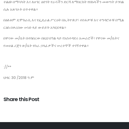
ተልዕኮ በማሳካት እና ለሀገር ዕድገት የራሳችን ድርሻ ለማበርከት የበኩላችን መወጣት ይገባል
ሲሉ አጽንኦት ሰጥተዋል።
በዕለቱም ዴሞክራሲ እና የፌዴራል ሥርዐት በኢትዮጵያ፣ ተስፋዎቹ እና ተግዳሮቶቹ በሚል
ርዕስ በቀረበው ሠነድ ላይ ውይይት አካሂደዋል።
በዋናው መ/ቤት በተከበረው በዚህ በዓል ላይ የአስተዳደሩ አመራሮች፣ የዋናው መ/ቤትና
የመሀል ሪጅን ጽ/ቤት የስራ ኃላፊዎችና ሠረተኞች ተገኝተዋል።
://**
ህዳር 30 /2018 ዓ.ም
Share this Post