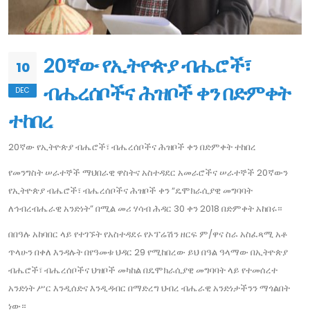
20ኛው የኢትዮጵያ ብሔሮች፣
10
ብሔረሰቦችና ሕዝቦች ቀን በድምቀት
DEC
ተከበረ
20ኛው የኢትዮጵያ ብሔሮች፣ ብሔረሰቦችና ሕዝቦች ቀን በድምቀት ተከበረ
የመንግስት ሠራተኞች ማህበራዊ ዋስትና አስተዳደር አመራሮችና ሠራተኞች 20ኛውን
የኢትዮጵያ ብሔሮች፣ ብሔረሰቦችና ሕዝቦች ቀን “ዴሞክራሲያዊ መግባባት
ለኅብረብሔራዊ አንድነት” በሚል መሪ ሃሳብ ሕዳር 30 ቀን 2018 በድምቀት አከበሩ።
በበዓሉ አከባበር ላይ የተገኙት የአስተዳደሩ የኦፕሬሽን ዘርፍ ም/ዋና ስራ አስፈጻሚ አቶ
ጥላሁን በቀለ እንዳሉት በየዓመቱ ህዳር 29 የሚከበረው ይህ በዓል ዓላማው በኢትዮጵያ
ብሔሮች፣ ብሔረሰቦችና ህዝቦች መካከል በዴሞክራሲያዊ መግባባት ላይ የተመሰረተ
አንድነት ሥር እንዲሰድና እንዲዳብር በማድረግ ህብረ ብሔራዊ አንድነታችንን ማጎልበት
ነው።