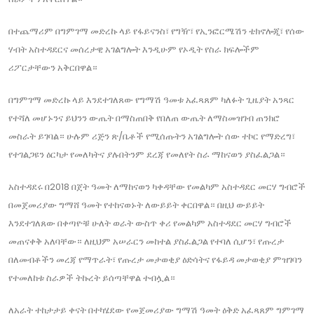
በተጨማሪም በግምገማ መድረኩ ላይ የፋይናንስ፣ የግዥ፣ የኢንፎርሜሽን ቴክኖሎጂ፣ የሰው
ሃብት አስተዳደርና መሰረታዊ አገልግሎት እንዲሁም የኦዲት የስራ ክፍሎችም
ሪፖርታቸውን አቅርበዋል።
በግምገማ መድረኩ ላይ እንደተገለጸው የግማሽ ዓመቱ አፈጻጸም ካለፉት ጊዜያት አንጻር
የተሻለ መሆኑንና ይህንን ውጤት በማስጠበቅ የበለጠ ውጤት ለማስመዝገብ ጠንክሮ
መስራት ይገባል። ሁሉም ሪጅን ጽ/ቤቶች የሚሰጡትን አገልግሎት ሰው ተኮር የማድረግ፣
የተገልጋዩን ዕርካታ የመለካትና ያሉበትንም ደረጃ የመለየት ስራ ማከናወን ያስፈልጋል።
አስተዳደሩ በ2018 በጀት ዓመት ለማከናወን ካቀዳቸው የመልካም አስተዳደር መርሃ ግብሮች
በመጀመሪያው ግማሸ ዓመት የተከናወኑት ለውይይት ቀርበዋል። በዚህ ውይይት
እንደተገለጸው በቀጣዮቹ ሁለት ወራት ውስጥ ቀሪ የመልካም አስተዳደር መርሃ ግብሮች
መጠናቀቅ አለባቸው። ለዚህም አሠራርን መከተል ያስፈልጋል የተባለ ሲሆን፣ የጡረታ
በለመብቶችን መረጃ የማጥራት፣ የጡረታ መታወቂያ ዕድሳትና የፋይዳ መታወቂያ ምዝገባን
የተመለከቱ ስራዎች ትኩረት ይሰጣቸዋል ተብሏል።
ለአራት ተከታታይ ቀናት በተካሄደው የመጀመሪያው ግማሽ ዓመት ዕቅድ አፈጻጸም ግምገማ