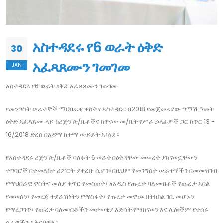
አስተዳደሩ የ6 ወራት ዕቅድ
30
አፈጻጸሙን ገመገመ
JAN
አስተዳደሩ የ6 ወራት ዕቅድ አፈጻጸሙን ገመገመ
የመንግስት ሠራተኞች ማህበራዊ ዋስትና አስተዳደር በ2018 የመጀመሪያው ግማሽ ዓመት
ዕቅድ አፈጻጸሙ ላይ ከሪጅን ጽ/ቤቶችና ከዋናው መ/ቤት የሥራ ኃላፊዎች ጋር ከጥር 13 -
16/2018 ድረስ በአዳማ ከተማ ውይይት አካሄደ።
የአስተዳደሩ ሪጅን ጽ/ቤቶች ባለፉት 6 ወራት በዕቅዳቸው መሠረት ያከናወኗቸውን
ተግባሮች በተመለከተ ሪፖርት ያቀረቡ ሲሆን፣ በዚህም የመንግስት ሠራተኞችን በመመዝገብ
የማህበራዊ ዋስትና መለያ ቁጥር የመስጠት፣ ለአዲስ የጡረታ ባለመብቶች የጡረታ አበል
የመወሰን፣ የመረጃ ተደራሽነትን የማስፋት፣ የጡረታ መዋጮ በትክክል ገቢ መሆኑን
የማረጋገጥ፣ የጡረታ ባለመብቶችን መታወቂያ እድሳት የማከናወን እና ሌሎችም የተሰሩ
ስራዎችን አቅርበዋል።