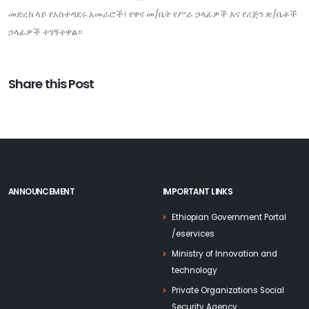
መድረክ ላይ የአስተዳደሩ አመራሮች፣ የዋና መ/ቤት የሥራ ኃላፊዎች እና የሪጅን ጽ/ቤቶች
ኃላፊዎች ተገኝተዋል።
Share this Post
ANNOUNCEMENT
IMPORTANT LINKS
Ethiopian Government Portal
/eservices
Ministry of Innovation and
technology
Private Organizations Social
Security Agency