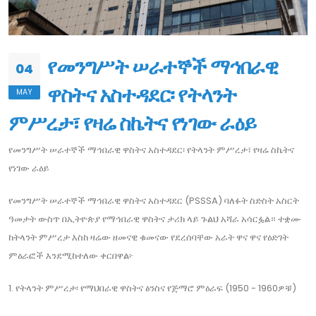
የመንግሥት ሠራተኞች ማኅበራዊ
04
ዋስትና አስተዳደር፡ የትላንት
MAY
ምሥረታ፣ የዛሬ ስኬትና የነገው ራዕይ
የመንግሥት ሠራተኞች ማኅበራዊ ዋስትና አስተዳደር፡ የትላንት ምሥረታ፣ የዛሬ ስኬትና
የነገው ራዕይ
የመንግሥት ሠራተኞች ማኅበራዊ ዋስትና አስተዳደር (PSSSA) ባለፉት ስድስት አስርት
ዓመታት ውስጥ በኢትዮጵያ የማኅበራዊ ዋስትና ታሪክ ላይ ጉልህ አሻራ አሳርፏል። ተቋሙ
ከትላንት ምሥረታ እስከ ዛሬው ዘመናዊ ቁመናው የደረሰባቸው አራት ዋና ዋና የዕድገት
ምዕራፎች እንደሚከተለው ቀርበዋል፦
1. የትላንት ምሥረታ፡ የማህበራዊ ዋስትና ፅንስና የጅማሮ ምዕራፍ (1950 - 1960ዎቹ)