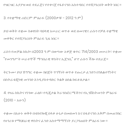
የዝርዝር አያያዝ ወደ ተደራጀና የተቀናጀ የፋይናንስ አስተዳደር የተሸጋገረበት ወቅት ነበር።
3. የተቋማዊ ሪፎርም ምዕራፍ (2000ዎቹ - 2012 ዓ.ም)
ይህ ወቅት ተቋሙ ከቆየበት ባህላዊ አሠራር ወጥቶ ወደ ዘመናዊና ራሱን የቻለ ተቋማዊ
መዋቅር የተሸጋገረበት ምዕራፍ ጊዜ ነበር።
ራስን የመቻል ስኬት፡ በ2003 ዓ.ም በወጣው አዋጅ ቁጥር 714/2003 መሠረት፣ ተቋሙ
"የመንግሥት ሠራተኞች ማኅበራዊ ዋስትና ኤጀንሲ" ሆኖ ራሱን ችሎ ተደራጀ።
ትርጉሙ፡ ይህ ሽግግር ተቋሙ ከበጀት ጥገኝነት ወጥቶ የጡረታ ፈንድን በገለልተኛነትና
በስትራቴጂካዊ መንገድ እንዲያስተዳድር ትልቅ ዕድል ከፍቶለታል።
4. የዛሬ ስኬትና የነገው ራዕይ፡ የዲጂታል ትራንስፎርሜሽንና የኢንቨስትመንት ምዕራፍ
(2010 - አሁን)
ተቋሙ በአሁኑ ወቅት በቴክኖሎጂ በላቀ ሁኔታ በመዘመን እና በፋይናንስ አቅም በመጠንከር
የሀገሪቱ የማህበራዊ ዋስትና ፈንድ አስተማማኝነት ያረጋገጠበት ምዕራፍ ነው።