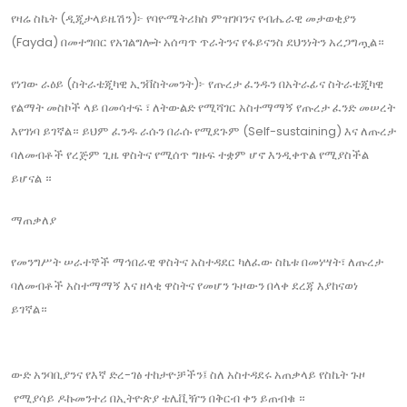
የዛሬ ስኬት (ዲጂታላይዜሽን)፦ የባዮሜትሪክስ ምዝገባንና የብሔራዊ መታወቂያን
(Fayda) በመተግበር የአገልግሎት አሰጣጥ ጥራትንና የፋይናንስ ደህንነትን አረጋግጧል።
የነገው ራዕይ (ስትራቴጂካዊ ኢንቨስትመንት)፦ የጡረታ ፈንዱን በአትራፊና ስትራቴጂካዊ
የልማት መስኮች ላይ በመሳተፍ ፣ ለትውልድ የሚሻገር አስተማማኝ የጡረታ ፈንድ መሠረት
እየገነባ ይገኛል። ይህም ፈንዱ ራሱን በራሱ የሚደጉም (Self-sustaining) እና ለጡረታ
ባለመብቶች የረጅም ጊዜ ዋስትና የሚሰጥ ግዙፍ ተቋም ሆኖ እንዲቀጥል የሚያስችል
ይሆናል ።
ማጠቃለያ
የመንግሥት ሠራተኞች ማኅበራዊ ዋስትና አስተዳደር ካለፈው ስኬቱ በመነሣት፣ ለጡረታ
ባለመብቶች አስተማማኝ እና ዘላቂ ዋስትና የመሆን ጉዞውን በላቀ ደረጃ እያከናወነ
ይገኛል።
ውድ አንባቢያንና የእኛ ድረ-ገፅ ተከታዮቻችን፤ ስለ አስተዳደሩ አጠቃላይ የስኬት ጉዞ
የሚያሳይ ዶኩመንተሪ በኢትዮጵያ ቴሌቪዥን በቅርብ ቀን ይጠብቁ ።