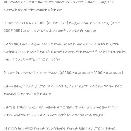
ይህ ምዕራፍ በኢትዮጵያ ዘመናዊ የማኅበራዊ ዋስትና ሥርዓት በሕግ የታወጀበትና
የመሠረት ድንጋይ የተቀመጠበት ወቅት ነው።
ታሪካዊ ክስተት፡ እ.አ.አ በ1963 (በ1955 ዓ.ም) የመጀመሪያው የጡረታ አዋጅ (ቁጥር
209/1955) መውጣቱ ሥርዓቱ ሕጋዊ ዕውቅና እንዲያገኝ አድርጓል።
ተልዕኮ፡ በዚህ ወቅት ተቋሙ አነስተኛ የሰው ኃይልና የተወሰኑ የጡረታ ሽፋን የሚያገኙ
የመከላከያ ሰራዊት አባላት የነበሩት ቢሆንም፣ ለመንግሥት ሠራተኞች የረጅም ጊዜ ዋስትና
መስጠትን እንደ ቀዳሚ ተግባር ይዞ ተነሳ።
2. የመዋቅርና የሥርዓት ግንባታ ምዕራፍ (ከ1960ዎቹ መጨረሻ - 1990ዎቹ መጨረሻ)
ተቋሙ በተለያዩ የፖለቲካ ሥርዓቶች ውስጥ እያለፈም ቢሆን፣ ራሱን በሕግና በመዋቅር
ያጠናከረበት የሽግግር ወቅት ነበር።
ተቋማዊ ጥንካሬ፡ የጡረታ ባለመብቶች ቁጥር በከፍተኛ ሁኔታ እየጨመረ በመምጣቱ፣
ተቋሙ አገልግሎቱን ተደራሽ ለማድረግ መዋቅሩን የማሻሻል ሥራ ሠርቷል።
የፋይናንስ አስተዳደር፡ የጡረታ ገቢ አሰባሰብና የጡረታ አበል ክፍያ ሥርዓቱ ከቀላል