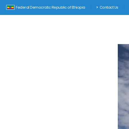
Federal Democratic Republic of Ethiopia
Contact Us