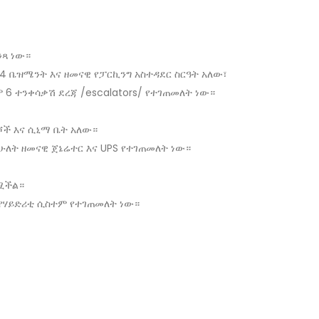
ንጻ ነው።
 4 ቤዝሜንት እና ዘመናዊ የፓርኪንግ አስተዳደር ስርዓት አለው፣
ሞ 6 ተንቀሳቃሽ ደረጃ /escalators/ የተገጠመለት ነው።
ሾች እና ሲኒማ ቤት አለው።
ሁለት ዘመናዊ ጀኔሬተር እና UPS የተገጠመለት ነው።
ሚችል።
የሃይድሪቲ ሲስተም የተገጠመለት ነው።