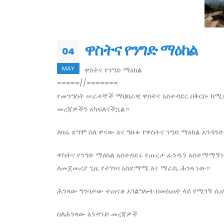
ዋስትና የንግድ ማዕከል
04
MAY
ዋስትና የንግድ ማዕከል
=====//=======
የመንግስት ሠራተኞች ማህበራዊ ዋስትና አስተዳደር በቅርቡ ከሚያ
መረጃዎችን አካፍለናችኋል።
ለዛሬ ደግሞ ስለ ዋናው እና ግዙፉ የዋስትና ንግድ ማዕከል አንዳን
ዋስትና የንግድ ማዕከል አስተዳደሩ የጡረታ ፈንዱን አስተማማኝነ
ለመጀመሪያ ጊዜ የተገነባ አስደማሚ እና ማራኪ ሕንጻ ነው።
ሕንጻው ግንባታው ተጠናቆ አገልግሎት በመስጠት ላይ የሚገኝ ሲሆን
ስለሕንጻው አንዳንድ መረጃዎች