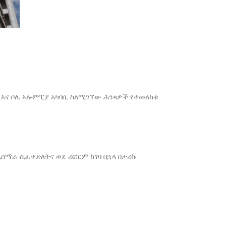
 እና ቦሌ ኦሎምፒያ አካባቢ ስለሚገኘው ሕንጻዎች የተመለከቱ
ሰማራ ሲፈቀድለትና ወደ ሪፎርም ከገባ በኋላ በታሪኩ