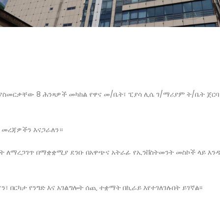
ስመርቃቸው 8 ሕንጻዎች መካከል የዋና መ/ቤት፣ ፒያሳ ሊሴ ገ/ማሪያም ት/ቤት ጀርባ
ድ መረጃዎችን እናጋራለን።
ት ለማረጋገጥ በማቋቋሚያ ደንቡ በአዋጭና አትራፊ የኢንቨስትመንት መስኮች ላይ እንዲ
፣ በርካታ የንግድ እና አገልግሎት ሰጪ ተቋማት በኪራይ እየተገለገሉበት ይገኛል፡፡