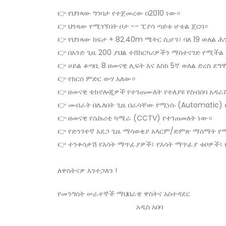
👉 የህንጻው ግንባታ የተጀመረው በ2010 ነው።
👉 ህንጻው የሚገኝበት ቦታ -- ፒያሳ ጣይቱ ሆቴል ጀርባ።
👉 የህንጻው ከፍታ + 82.40m ሜትር ሲሆን፣ ባለ 19 ወለል ሕ
👉 በአንድ ጊዜ 200 ያህል ተሸከርካሪዎችን ማስተናገድ የሚችል
👉 ሀይል ቆጣቢ 8 ዘመናዊ ሊፍት እና እስከ 5ኛ ወለል ድረስ ደግ
👉 የከርሰ ምድር ውሃ አለው።
👉 ዘመናዊ ቴክኖሎጂዎች የተገጠሙለት የተለያዩ የስብሰባ አዳራ
👉 መብራት በሌለበት ጊዜ በራሳቸው የሚነሱ (Automatic) 
👉 ዘመናዊ የሴኩሪቲ ካሜራ (CCTV) የተገጠመለት ነው።
👉 የድንገተኛ አደጋ ጊዜ ማሳወቂያ አላርም/ድምጽ ማሰማት የ
👉 ተንቀሳቃሽ የእሳት ማጥፊያዎች፣ የእሳት ማጥፊያ ቱቦዎች፣ 
ለዋስትናዎ እንተጋለን !
የመንግሰት ሠራተኞች ማህበራዊ ዋስትና አስተዳደር
አዲስ አበባ