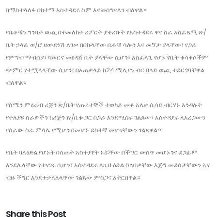
በማስተላለፉ በከተማ አስተዳደሩ ስም እናመሰግናለን ብለዋል።
የቤቶቹን ግንባታ ወጪ በተመለከተ ሪፖርት ያቀረቡት የአስተዳደሩ ዋና ስራ አስፈጻሚ ጽ/
ቤት ኃላፊ ወ/ሮ ዘውድነሽ ለገሠ በበኩላቸው ቤቶቹ ሳሎን እና መኝታ ያላቸው፣ የጋራ
የምግብ ማብሰያ፣ ሻወርና መፀዳጃ ቤት ያላቸው ሲሆን፣ አስፈላጊ የሆኑ የቤት ቁሳቁሶችም
ጭምር የተሟላላቸው ሲሆን፣ በአጠቃላይ ከ24 ሚሊየን ብር በላይ ወጪ ተደርጎባቸዋል
ብለዋል።
የሰሜን ምዕራብ ሪጅን ጽ/ቤት የጡረተኞች ተወካይ መቶ አለቃ ሲሳይ ብርሃኑ እንዳሉት
የተለያዩ ስራዎችን ከሪጅን ጽ/ቤቱ ጋር በጋራ እንደሚሰሩ ገልጸው፣ አስተዳደሩ ለአረጋውን
የሰራው ስራ ምሳሌ የሚሆን በመሆኑ ደስተኛ መሆናቸውን ገልጸዋል።
የቤት ባለዕድል የሆኑት በሰጡት አስተያየት ኑሯቸው በችግር ውስጥ መሆኑንና ደጋፊም
እንደሌላቸው የተናገሩ ሲሆን፣ አስተዳደሩ ለዚህ ዕድል ስላበቃቸው እጅግ መደሰታቸውን እና
ብዙ ችግር እንደተቃለለላቸው ገልጸው ምስጋና አቅርበዋል።
Share this Post