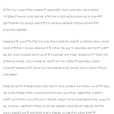
ም/ዋና ስራ አስፈጻሚው አክለውም በዚህ በጀት ዓመት አስተዳደሩ ካሉት ስድስት
ፕሮጀክቶች ውስጥ አንዱ ባህርዳር የሚገኘው የሪጅን ጽ/ቤት ህንጻ ሲሆን፣ ሌሎችም
በጅማ በሀዋሳ እና በአዲስ አበባ የሚገኙ ሁለገብ አገልግሎት የሚሰጡ ህንጻዎችም
ይመረቃሉ ብለዋል።
የነዚህ ቤቶች ተጠቃሚ የሚሆኑት ሀገራቸውን በተለያዩ መስኮች ሲያገለግሉ የነበሩ፣ ለሀገር
ነጻነት ደማቸውን ያፈሰሱ ባለውለታዎች ናቸው ያሉ ሲሆን፣ አስተዳደሩ በቀጣይም አቅም
በፈቀደ መጠን እንደዚህ አይነት ስራዎችን አጠናክሮ ይቀጥላል። ለነዚህ ቤቶች ግንባታ ቦታ
በማቅረብ ትብብር ያደረጉ የባህርዳር ከተማ እና የጣና ክ/ከተማ አስተዳደር አካላት
እንዲሁም በነዚህ ቤቶች ግንባታ ስራ ላይ በተለያየ ደረጃ ተሳትፎ ላደረጉ አካላት ምስጋና
አቅርበዋል።
የባህርዳር ከተማ ምክትል ከንቲባ ወ/ሮ ብርሃን ንጉሴ እንዳሉት የመንግስት ሠራተኞች በስራ
ላይ እያሉ ከሚከፈላቸው ደመወዝ እየተቀነሰ በቀሪ ዘመናቸው ጉልበታቸው ሲደክም፣
አቅም ሲያንሳቸውና ጡረተኛ ሲሆኑ ካዋጡት መዋጮ ተቀንሶ እስከ ህይወታቸው መጨረሻ
ገቢ እንዳያጡ ታልሞበት የሚሰራ ፈንድ ነው ብለዋል። አስተዳደሩም ባህርዳር ከተማን
መርጦ እነዚህን ቤቶች በመገንባት ሀገርን ላገለገሉ አረጋውያንና አቅመ ደካሞች