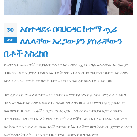
አስተዳደሩ በባህርዳር ከተማ ጧሪ
30
ለሌላቸው አረጋውያን ያሰራቸውን
JAN
ቤቶች አስረከበ
የመንግስት ሠራተኞች ማህበራዊ ዋስትና አስተዳደር ጧሪና ደጋፊ ለሌላቸው አረጋውያን
በባህርዳር ከተማ ያስገነባቸውን 14 ቤቶች ጥር 21 ቀን 2018 የባህርዳር ከተማ አስተዳደር
አካላትና የጡረተኞች ተወካዮች በተገኙበት በማስመረቅ ለባለቤቶቹ አስረከበ።
በምረቃ ስነ ስርዓቱ ላይ የተገኙት የአስተዳደሩ ምክትል ዋና ስራ አስፈጻሚ አቶ ጥላሁን
በቀለ እንዳሉት አስተዳደሩ ከመደበኛ ስራው ጎን ለጎን ዘርፈ ብዙ የማህበራዊ ኃላፊነቱን
ለመወጣት በርካታ ጥረቶችን ሲያደርግ ቆይቷል። አስተዳደሩ የተለያዩ አጋር አካላትን
በማስተባበር እንደዚህ አይነት የበጎ አድራጎት ስራዎችን ይሰራል። እነዚህ ለአረጋውያንና
ለአቅመ ደካማ የጡረታ ባለመብቶች የተገነቡት 14 ቤቶችም ከኮንትራክተር ጀምሮ የተለያዩ
አጋዥ አካላትን አቅም በማስተባበር የተገነቡ መሆናቸውን ገልጸዋል።