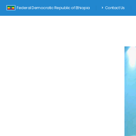
Federal Democratic Republic of Ethiopia
Contact Us