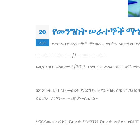
የመንግስት ሠራተኞች ማኀ
20
SEP
የመንግስት ሠራተኞች ማኀበራዊ ዋስትና አስተዳደር 
=============//===========
አዲስ አበባ፡ መስከረም 3/2017 ዓ.ም፡ የመንግስት ሠራተኞች
ስምምነቱ ዌብ ላይ መሰረት ያደረግ የተቀናጀ ብሔራዊ የማህበራዊ
ድህረገጽ ያገኘነው መረጃ ያመለክታል።
ትግበራዉ ሲጠናቀቅ የጡረታ ምዝገባን፣ የጡረታ መዋጮ ክፍያን፣