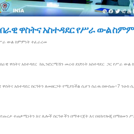
በራዊ ዋስትና አስተዳደር የሥራ ውል ስም
የሥራ ውል ስምምነት ተፈራረመ
 ማኀበራዊ ዋስትና አስተዳደር ከኢንፎርሜሽን መረብ ደህንነት አስተዳደር ጋር የሥራ ው
 ዋስትና አስተዳደር ስርዓትን ለመዘርጋት የሚያስችል ሲሆን ስራዉ በውስጡ-7 ንዑስ 
 የጡረታ ተጠቃሚነትን እና ሌሎች ስርዓቶችን በማቀናጀት እና በቴክኖሎጂ በማዘመን 