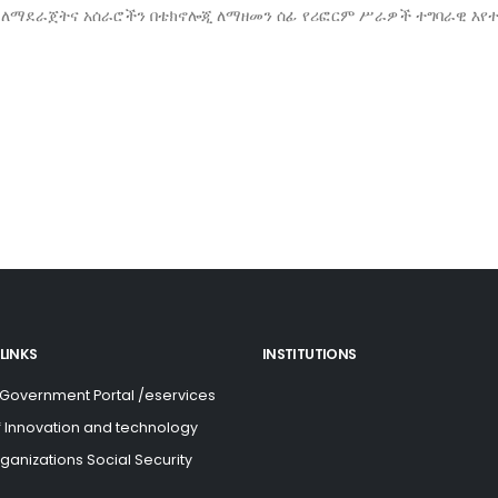
ል ለማደራጀትና አሰራሮችን በቴክኖሎጂ ለማዘመን ሰፊ የሪፎርም ሥራዎች ተግባራዊ እየ
LINKS
INSTITUTIONS
 Government Portal /eservices
of Innovation and technology
rganizations Social Security