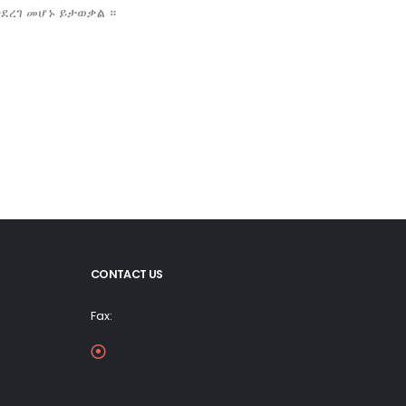
ተደረገ መሆኑ ይታወቃል ።
CONTACT US
Fax: