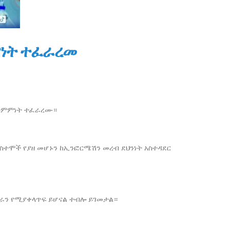
ምነት ተፈራረመ
ል ስምምነት ተፈራረሙ።
ሲስተሞች የያዘ መሆኑን ከኢንፎርሜሽን መረብ ደህንነት አስተዳደር
ሥራን የሚያቀላጥፍ ይሆናል ተብሎ ይገመታል።