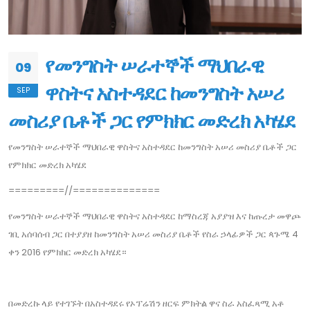
የመንግስት ሠራተኞች ማህበራዊ
09
ዋስትና አስተዳደር ከመንግስት አሠሪ
SEP
መስሪያ ቤቶች ጋር የምክክር መድረክ አካሄደ
የመንግስት ሠራተኞች ማህበራዊ ዋስትና አስተዳደር ከመንግስት አሠሪ መስሪያ ቤቶች ጋር
የምክክር መድረክ አካሄደ
=========//==============
የመንግስት ሠራተኞች ማህበራዊ ዋስትና አስተዳደር ከማስረጃ አያያዝ እና ከጡረታ መዋጮ
ገቢ አሰባሰብ ጋር በተያያዘ ከመንግስት አሠሪ መስሪያ ቤቶች የስራ ኃላፊዎች ጋር ጳጉሜ 4
ቀን 2016 የምክክር መድረክ አካሄደ።
በመድረኩ ላይ የተገኙት በአስተዳደሩ የኦፕሬሽን ዘርፍ ምክትል ዋና ስራ አስፈጻሚ አቶ