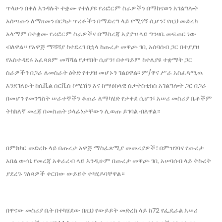
ጥላሁን በቀለ እንዳሉት ተቋሙ የተለያዩ የሪፎርም ስራዎችን በማከናወን አገልግሎት
አሰጣጡን ለማዘመን በርካታ ጥረቶችን በማድረግ ላይ የሚገኝ ሲሆን፣ የዚህ መድረክ
አላማም በተቋሙ የሪፎርም ስራዎችና በማስረጃ አያያዝ ላይ ግንዛቤ መፍጠር ነው
ብለዋል። የአዋጅ ማሻሻያ ከተደረገ በኋላ ከጡረታ መዋጮ ገቢ አሰባሰብ ጋር በተያያዘ
የአስተዳደሩ አፈጻጸም መሻሻል የታየበት ሲሆን፣ በቀጣይም ከተለያዩ ተቋማት ጋር
ስራዎችን በጋራ ለመስራት ዕቅድ የተያዘ መሆኑን ገልፀዋል፡፡ ም/ዋና ሥራ አስፈጻሚዉ
እንደገለፁት ከሲቪል ሰርቪስ ኮሚሽን እና ከማዕከላዊ ስታትስቲክስ አገልግሎት ጋር በጋራ
በመሆን የመንግስት ሠራተኞችን ቆጠራ ለማካሄድ የታቀደ ሲሆን፣ አሠሪ መስሪያ ቤቶችም
ትክክለኛ መረጃ በመስጠት ኃላፊነታቸውን ሊወጡ ይገባል ብለዋል።
በምክክር መድረኩ ላይ በጡረታ አዋጅ ማስፈጸሚያ መመሪያዎች፣ በምዝገባና የጡረታ
አበል ውሳኔ የመረጃ አቀራረብ ላይ እንዲሁም በጡረታ መዋጮ ገቢ አሠባሰብ ላይ ትኩረት
ያደረጉ ገለጻዎች ቀርበው ውይይት ተካሂዶባቸዋል።
በዋናው መስሪያ ቤት በተካሄደው በዚህ የውይይት መድረክ ላይ ከ72 የፌዴራል አሠሪ