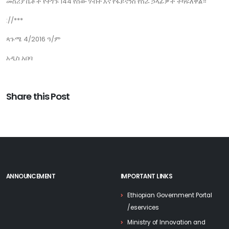
መስሪያ ቤቶች የተገኙ 144 የሰው ሃብት እና የፋይናንስ የስራ ኃላፊዎች ተካፍለዋል።
://***
ጳጉሜ 4/2016 ዓ/ም
አዲስ አበባ
Share this Post
ANNOUNCEMENT
IMPORTANT LINKS
Ethiopian Government Portal
/eservices
Ministry of Innovation and