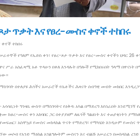
-ጾታ ጥቃት እና የፀረ-ሙስና ቀኖች ተከበሩ
ና ቀኖች ተከበሩ
ተኞች የዓለም የኤድስ ቀን፣ የፀረ-ጾታ ጥቃት እና የፀረ-ሙስና ቀኖችን ህዳር 26 ቀን
ም/ዋና ሥራ አስፈጻሚ አቶ ጥላሁን በቀለ እንዳሉት በዓሎች የሚከበሩበት ዓላማ በዋናነት
 ነው።
ማስገባት በተለያዩ ሕጎችና አሠራሮች የሴቶችና ሕጻናት ሰብዓዊ መብት መከበር እንዲረጋ
ጭት አሳሳቢነት ግንዛቤ ውስጥ በማስገባትና የዕቅዱ አካል በማድረግ እየሰራበት እንደሚገ
ቋሙ ከፀረ-ሙሰና ቀን አከባበር ጋር በተያያዘም ለዜጎች ግልፅነት እና ተጠያቂነትን ያማ
 የመፍጠር፣ አስቸኳይ የሙስና መከላከል ጥናት የማድረግ፣ የማካሄድ እንዲሁም የሙስና
ው መሶብ የአንድ ማዕከል አገልግሎትም ሙስናን እና ብልሹ አሠራርን በመከላከል ረገድ