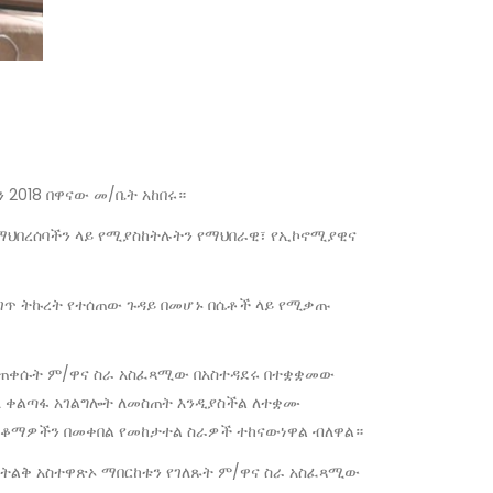
 2018 በዋናው መ/ቤት አከበሩ።
 በማህበረሰባችን ላይ የሚያስከትሉትን የማህበራዊ፣ የኢኮኖሚያዊና
ገጥ ትኩረት የተሰጠው ጉዳይ በመሆኑ በሴቶች ላይ የሚቃጡ
ኝ የጠቀሱት ም/ዋና ስራ አስፈጻሚው በአስተዳደሩ በተቋቋመው
ከለ ቀልጣፋ አገልግሎት ለመስጠት እንዲያስችል ለተቋሙ
 ጥቆማዎችን በመቀበል የመከታተል ስራዎች ተከናውነዋል ብለዋል።
 ትልቅ አስተዋጽኦ ማበርከቱን የገለጹት ም/ዋና ስራ አስፈጻሚው