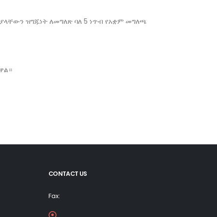
 ያላቸውን ዝግጁነት ለመግለጽ ባለ 5 ነጥብ የአቋም መግለጫ
ዋል።
CONTACT US
Fax: