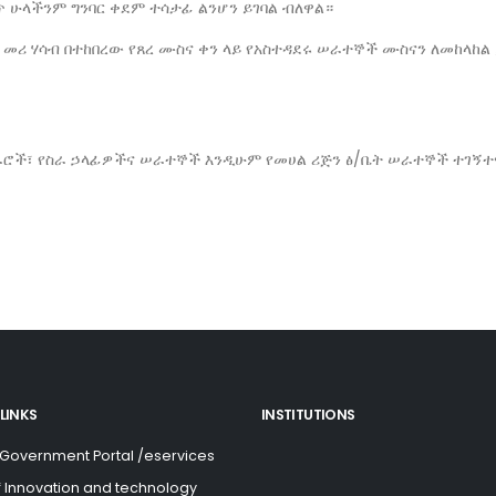
ጥ ሁላችንም ግንባር ቀደም ተሳታፊ ልንሆን ይገባል ብለዋል።
 መሪ ሃሳብ በተከበረው የጸረ ሙስና ቀን ላይ የአስተዳደሩ ሠራተኞች ሙስናን ለመከላከል
አመራሮች፣ የስራ ኃላፊዎችና ሠራተኞች እንዲሁም የመሀል ሪጅን ፅ/ቤት ሠራተኞች ተገኝተ
LINKS
INSTITUTIONS
 Government Portal /eservices
of Innovation and technology