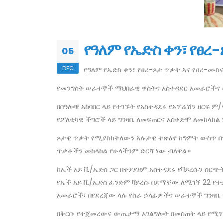
የዓለም የኤድስ ቀን፣ የፀረ
05
DEC
የዓለም የኤድስ ቀን፣ የፀረ-ጾታ ጥቃት እና የፀረ-ሙስ
የመንግስት ሠራተኞች ማህበራዊ ዋስትና አስተዳደር አመራሮችና ሠራ
በበዓሎቹ አከባበር ላይ የተገኙት የአስተዳደሩ የኦፕሬሽን ዘርፍ 
የፖለቲካዊ ችግሮች ላይ ግንዛቤ ለመፍጠርና አስቀድሞ ለመከላከል
ጾታዊ ጥቃት የሚያስከትለውን አሉታዊ ተጽዕኖ ከግምት ውስጥ በ
ጥቃቶችን መከላከል የሁላችንም ድርሻ ነው ብለዋል።
ከኤች አይ ቪ/ኤድስ ጋር በተያያዘም አስተዳደሩ የቫይረሱን ስር
የኤች አይ ቪ/ኤድስ ፈንድም ቫይረሱ በደማቸው ለሚገኝ 22 የተ
አመራሮች፣ በየደረጃው ላሉ የስራ ኃላፊዎችና ሠራተኞች ግንዛቤ
በቅርቡ የተጀመረውና ውጤታማ አገልግሎት በመስጠት ላይ የሚገኘ