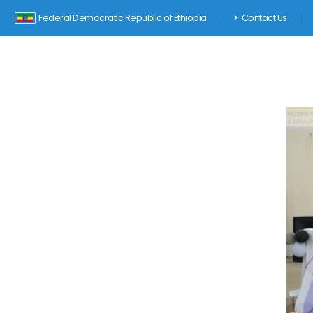
Federal Democratic Republic of Ethiopia
Contact Us