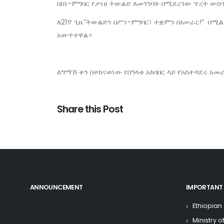
በስነ-ምግባር የታነፀ ትውልድ ለመገንባት በሚደረገው ጥረት ውስ
ለ21ኛ ጊዜ”ትውልድን በሥነ-ምግባር፣ ተቋምን በአሠራር!” በሚል
አውጥተዋል።
ለግማሽ ቀን በተከናወነው የበዓላቱ አከባበር ላይ የአስተዳደሩ 
Share this Post
ANNOUNCEMENT
IMPORTANT 
Ethiopian
Ministry 