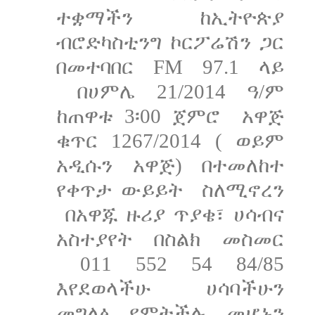
ተቋማችን ከኢትዮጵያ
ብሮድካስቲንግ ኮርፖሬሽን ጋር
በመተባበር FM 97.1 ላይ
በሀምሌ 21/2014 ዓ/ም
ከጠዋቱ 3፡00 ጀምሮ አዋጅ
ቁጥር 1267/2014 ( ወይም
አዲሱን አዋጅ) በተመለከተ
የቀጥታ ውይይት ስለሚኖረን
በአዋጁ ዙሪያ ጥያቄ፣ ሀሳብና
አስተያየት በስልክ መስመር
011 552 54 84/85
እየደወላችሁ ሀሳባችሁን
መግለፅ የምትችሉ መሆኑን