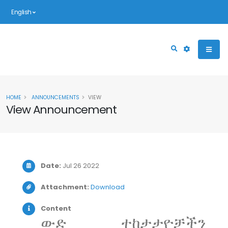
English
HOME
ANNOUNCEMENTS
VIEW
View Announcement
Date:
Jul 26 2022
Attachment:
Download
Content
ውድ ተከታታዮቻችን