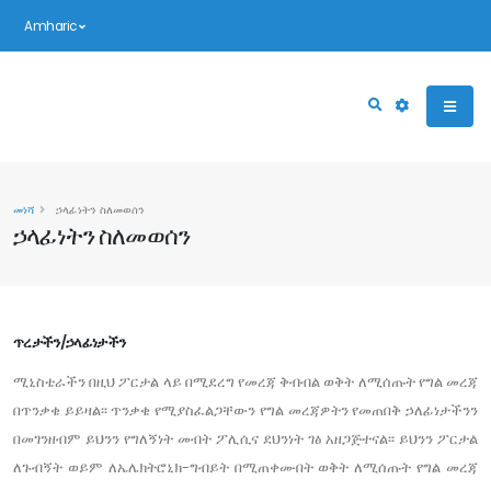
Amharic
መነሻ
ኃላፊነትን ስለመወሰን
ኃላፊነትን ስለመወሰን
ጥረታችን/ኃላፊነታችን
ሚኒስቴራችን በዚህ ፖርታል ላይ በሚደረግ የመረጃ ቅብብል ወቅት ለሚሰጡት የግል መረጃ
በጥንቃቄ ይይዛል፡፡ ጥንቃቄ የሚያስፈልጋቸውን የግል መረጃዎትን የመጠበቅ ኃለፊነታችንን
በመገንዘብም ይህንን የግለኝነት መብት ፖሊሲና ደህንነት ገፅ አዘጋጅተናል፡፡ ይህንን ፖርታል
ለጉብኝት ወይም ለኤሌክትሮኒክ-ግብይት በሚጠቀሙበት ወቅት ለሚሰጡት የግል መረጃ