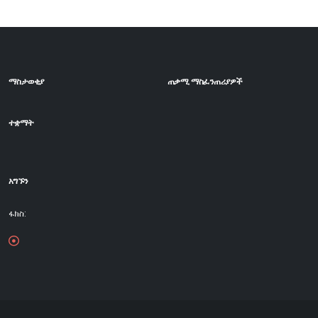
ማስታወቂያ
ጠቃሚ ማስፈንጠሪያዎች
ተቋማት
አግኙን
ፋክስ: