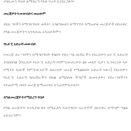
ተገቢውን ጥበቃ ለማድረግ የላቀ ጥረት እናደርጋለን፡፡
መረጃዎትን መውሰድና መጠቀም
ድህረ ገፃችን በሚጎበኙበት ወቅት፤ አገልግሎቱን ለማግኘት ከሚጠየቁ መረጃዎች በስተቀር
የግል መረጃዎትን እንዲሰጡ አንጠይቅም፡፡
የአይ.ፒ አድራሻ መውሰድ
የመረጃ ድረ-ገፃችን በሚጎበኙበት ቅፅበት የድረ-ገፅ ሰርቨራችን የእርስዎን አይ.ፒ አድራሻ
ይሰበስባል (የእርስዎ የአይ.ፒ አድራሻ የኮምፒውተርዎት ልዩ መለያ ሲሆን ኢንተርኔት ላይ
የሚገኙ ሌሎች ኮምፒውተሮች ለእርስዎ መረጃ የሚልኩበት አድራሻ ነው፡፡) የእርስዎን
የአይ.ፒ አድራሻ ከሰርቨራችን በኩል ለሚከሰቱ ችግሮች ለመፍታትና የድረ-ገፃችንን
የተጠቃሚ ብዛት መረጃ ለማጠናቀር እንጠቀምበታለን፡፡
ለግል መረጃዎት የሚደረግ ጥበቃ
የግል መረጃዎት እንዲያውቁት ከሚፈለግ የመንግስት ሰራተኞች በስተቀር ለማንም ግልፅ
አይደረግም፡፡