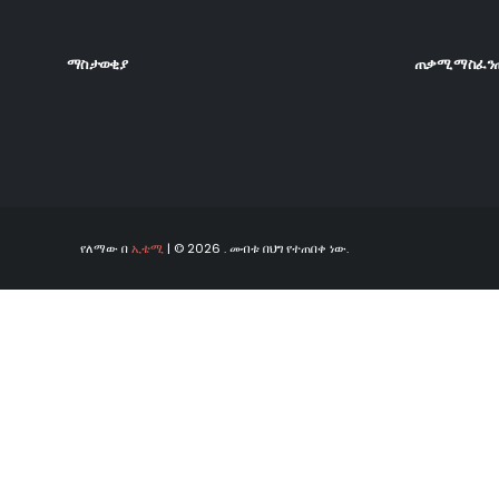
ማስታወቂያ
ጠቃሚ ማስፈን
የለማው በ
ኢቴሚ
| © 2026 . መብቱ በህግ የተጠበቀ ነው.