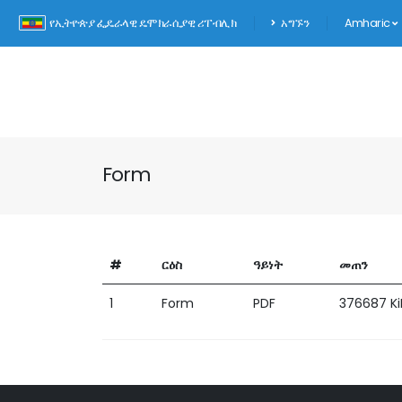
የኢትዮጵያ ፌዴራላዊ ዴሞክራሲያዊ ሪፐብሊክ
አግኙን
Amharic
Form
#
ርዕስ
ዓይነት
መጠን
1
Form
PDF
376687 Ki