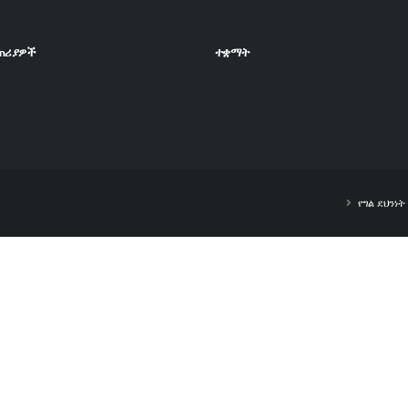
ጠሪያዎች
ተቋማት
የግል ደህንነ