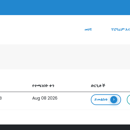
መነሻ
ፕሮግራም እና
የተጫነበት ቀን
ድርጊቶች
B
Aug 08 2026
ይመልከቱ