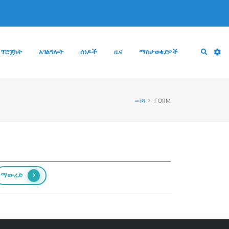
 ፕሮጀክት
አገልግሎት
ሰነዶች
ዜና
ማስታወቂያዎች
መነሻ
FORM
ማውረድ