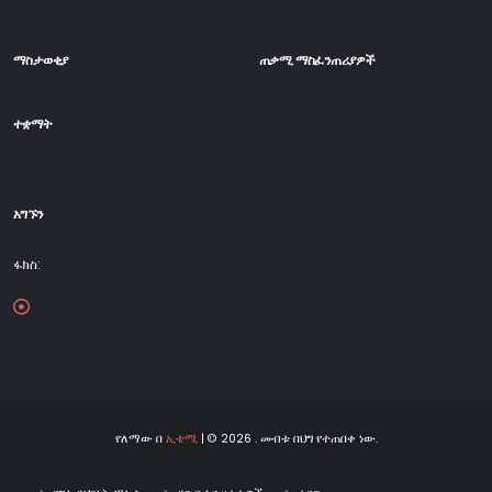
ማስታወቂያ
ጠቃሚ ማስፈንጠሪያዎች
ተቋማት
አግኙን
ፋክስ:
የለማው በ
ኢቴሚ
| © 2026 . መብቱ በህግ የተጠበቀ ነው.