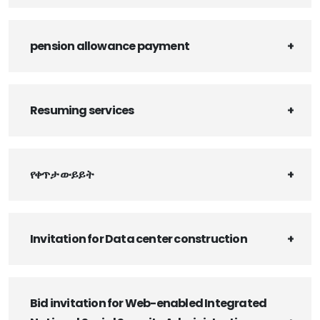
pension allowance payment
Resuming services
የቀጥታ ውይይት
Invitation for Data center construction
Bid invitation for Web-enabled Integrated