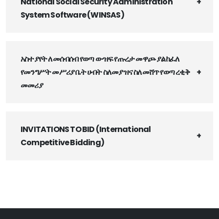
National Social Security Administration
System Software (WINSAS)
አስተያየት ለመሰብሰብ የወጣ ውዝፍ የጡረታ መዋጮ ያልከፈለ
የመንግሥት መሥሪያ ቤት ሀብት ስለመያዝና ስለመሸጥ የወጣ ረቂቅ
መመሪያ
INVITATIONS TO BID (International
Competitive Bidding)