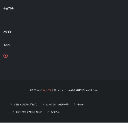
ተቋማት
አግኙን
ፋክስ:
የለማው በ
ኢቴሚ
| © 2026 . መብቱ በህግ የተጠበቀ ነው.
የግል ደህንነት ፖሊሲ
ደንብ እና ሁኔታዎች
ተየጥ
የድረ ገጽ የጣቢያ ካርታ
ኤፒአይ