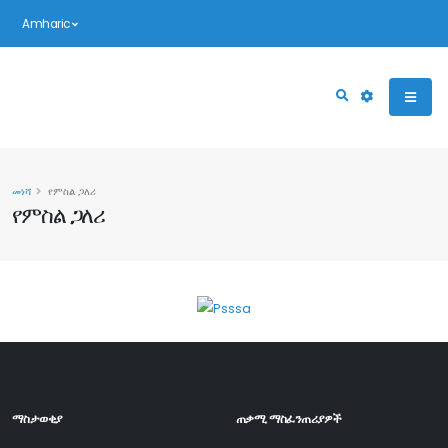
Amharic
መነሻ
የምስል ጋለሪ
የምስል ጋለሪ
ማስታወቂያ
ጠቃሚ ማስፈንጠሪያዎች