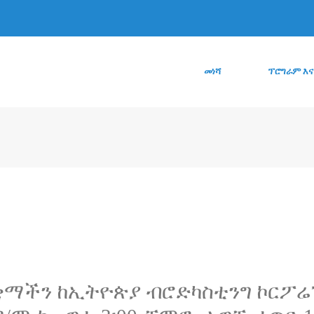
መነሻ
ፕሮግራም እና
ችን ከኢትዮጵያ ብሮድካስቲንግ ኮርፖሬሽን