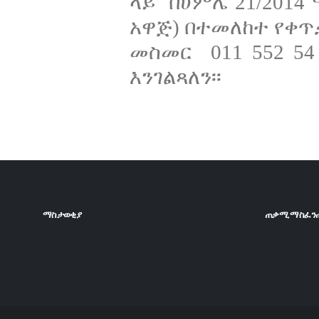
ላይ በሀምሌ 21/2014 
አዋጅ) በተመለከተ የቀጥ
መስመር 011 552 5
እንገልጻለን፡፡
ማስታወቂያ
ጠቃሚ ማስፈን