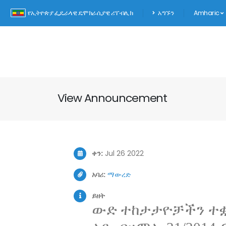
የኢትዮጵያ ፌዴራላዊ ዴሞክራሲያዊ ሪፐብሊክ
አግኙን
Amharic
View Announcement
ቀን:
Jul 26 2022
አባሪ:
ማውረድ
ይዘት
ውድ ተከታታዮቻችን ተቋማ