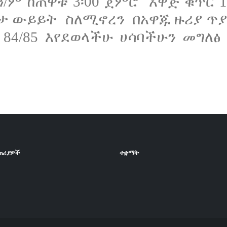
ዓ/ም ከጠዋቱ 3፡00 ጀምሮ አዋጅ ቁጥር 1
ታ ውይይት ስለሚኖረን በአዋጁ ዙሪያ ጥያቄ
4 84/85 እየደወላችሁ ሀሳባችሁን መግለ
ጠሪያዎች
ተቋማት