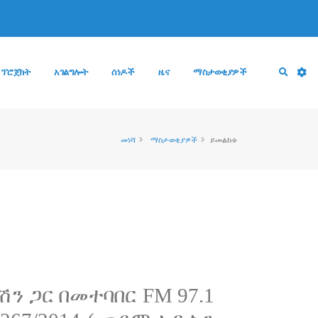
 ፕሮጀክት
አገልግሎት
ሰነዶች
ዜና
ማስታወቂያዎች
መነሻ
ማስታወቂያዎች
ይመልከቱ
 ጋር በመተባበር FM 97.1