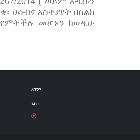
267/2014 ( ወይም አዲሱን
፣ ሀሳብና አስተያየት በስልክ
ፅ የምትችሉ መሆኑን ከወዲሁ
አግኙን
ፋክስ: