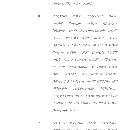
በጽሁፍ ማዘዝ ይኖርበታል፡፡
የሚያዘው ወይም የሚከበረው ሀብት
ውዝፍ የጡረታ መዋጮ ባለእዳው
ከሌሎች ሰዎች ጋር በተካፋይነት ወይም
በጋራ የሚጠቀምበት ወይም የጋራ
ባለሀብት የሆነበት ሀብት ወይም በሽርክና
የያዘው ሀብት ወይም በውርስ የተገኘ
ሀብት ሲሆን የመያዙ ወይም የማስከበሩ
ሥርዓት የሚፈጸመው ድርሻውን ለሌላ
ሰው አሳልፎ እንዳይሰጥ፣እንዳይሸጥ፣
በዋስትና እንዳያሲዝ ወይም በማናቸውም
ምክንያት እንዳያስተላልፍ ከሽርክናው
የሚያገኘውን ትርፍ እንዳይወስድ የማገድ
ትዕዛዝ ለጋራ ባለሀብቶቹ ወይም ለሸሪኮች
በመስጠት ነው፡፡
እንዲያዝ የታዘዘው ሀብት የሚተላለፍ