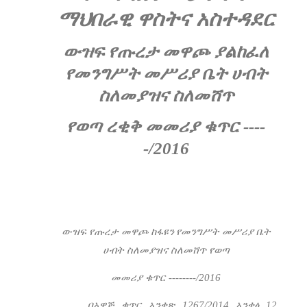
ማህበራዊ ዋስትና አስተዳደር
ውዝፍ የጡረታ መዋጮ ያልከፈለ
የመንግሥት መሥሪያ ቤት ሀብት
ስለመያዝና ስለመሸጥ
የወጣ ረቂቅ መመሪያ ቁጥር ----
-/2016
ውዝፍ የጡረታ መዋጮ ከፋዩን
የመንግሥት መሥሪያ ቤት
ሀብት ስለመያዝና ስለመሸጥ የወጣ
መመሪያ ቁጥር --------/2016
በአዋጅ ቁጥር አንቀጽ 1267/2014 አንቀፅ 12