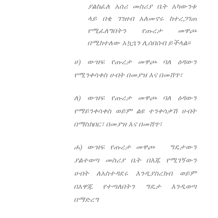
ያልከፈለ አሰሪ መስሪያ ቤት አካውንቱ
ላይ በቂ ገንዘብ አለመኖሩ ከተረጋገጠ
የሚፈለግበትን የጡረታ መዋጮ
በሚከተለው አኳኋን ሊሰበሰብ ይችላል፡፡
ሀ) ውዝፍ የጡረታ መዋጮ ባለ ዕዳውን
የሚንቀሳቀስ ሀብት በመያዝ እና በመሸጥ፣
ለ) ውዝፍ የጡረታ መዋጮ ባለ ዕዳውን
የማይንቀሳቀስ ወይም ልዩ ተንቀሳቃሽ ሀብት
በማስከበር፣ በመያዝ እና በመሸጥ፣
ሐ) ውዝፍ የጡረታ መዋጮ ግዴታውን
ያልተወጣ መስሪያ ቤት በእጁ የሚገኝውን
ሀብት ለአስተዳደሩ እንዲያስረክብ ወይም
በአዋጁ የተጣለበትን ግዴታ እንዲወጣ
በማድረግ