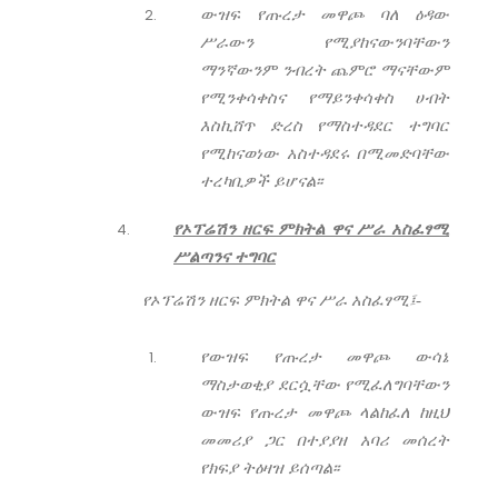
ውዝፍ የጡረታ መዋጮ ባለ ዕዳው
ሥራውን የሚያከናውንባቸውን
ማንኛውንም ንብረት ጨምሮ ማናቸውም
የሚንቀሳቀስና የማይንቀሳቀስ ሀብት
እስኪሸጥ ድረስ የማስተዳደር ተግባር
የሚከናወነው አስተዳደሩ በሚመድባቸው
ተረካቢዎች ይሆናል፡፡
የኦፕሬሽን ዘርፍ ምክትል ዋና ሥራ አስፈፃሚ
ሥልጣንና ተግባር
የኦፕሬሽን ዘርፍ ምክትል ዋና ሥራ አስፈፃሚ፤-
የውዝፍ የጡረታ መዋጮ ውሳኔ
ማስታወቂያ ደርሷቸው የሚፈለግባቸውን
ውዝፍ የጡረታ መዋጮ ላልከፈለ ከዚህ
መመሪያ ጋር በተያያዘ አባሪ መሰረት
የክፍያ ትዕዛዝ ይሰጣል፡፡