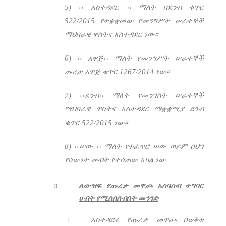
5) ‹‹ አስተዳደር ›› ማለት በደንብ ቁጥር
522/2015 የተቋቋመው የመንግሥት ሠራተኞች
ማህበራዊ ዋስትና አስተዳደር ነው፡፡
6) ‹‹ አዋጅ›› ማለት የመንግሥት ሠራተኞች
ጡረታ አዋጅ ቁጥር 1267/2014 ነው፡፡
7) ‹‹ደንብ›› ማለት የመንግስት ሠራተኞች
ማህበራዊ ዋስትና አስተዳደር ማቋቋሚያ ደንብ
ቁጥር 522/2015 ነው፡፡
8) ‹‹ሠው ›› ማለት የተፈጥሮ ሠው ወይም በህግ
የሰውነት መብት የተሰጠው አካል ነው
ለውዝፍ የጡረታ መዋጮ አስባሰብ ተግባር
ሀብት የሚሰበሰብበት መንገድ
አስተዳደሩ የጡረታ መዋጮ በወቅቱ