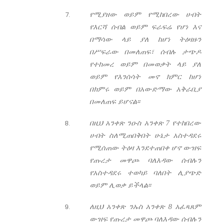
የሚያዘው ወይም የሚከበረው ሀብት
የእርሻ ሰብል ወይም ፍራፍሬ የሆነ እና
በማሳው ላይ ያለ ከሆነ ትዕዛዙን
በሥፍራው በመለጠፍ፣ ሰብሉ ታጭዶ
የተከመረ ወይም በመወቃት ላይ ያለ
ወይም የእንሰሳት መኖ ክምር ከሆነ
በክምሩ ወይም በአውድማው አቅራቢያ
በመለጠፍ ይሆናል፡፡
በዚህ አንቀጽ ንዑስ አንቀጽ 7 የተከበረው
ሀብት ስለሚጠበቅበት ሁኔታ አስተዳደሩ
የሚሰጠው ትዕዛ እንደተጠበቀ ሆኖ ውዝፍ
የጡረታ መዋጮ ባለእዳው ሰብሉን
የአስተዳደሩ ተወካይ ባለበት ሊያጭድ
ወይም ሊወቃ ይችላል፡፡
ለዚህ አንቀጽ ንኡስ አንቀጽ 8 አፈጻጸም
ውዝፍ የጡረታ መዋጮ ባለእዳው ሰብሉን