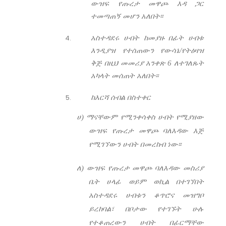
ውዝፍ የጡረታ መዋጮ እዳ ጋር
ተመጣጠኝ መሆን አለበት፡፡
አስተዳደሩ ሀብት ከመያዙ በፊት ሀብቱ
እንዲያዝ የተሰጠውን የውሳኔ/የትዕዛዝ
ቅጅ በዚህ መመሪያ አንቀጽ 6 ለተገለጹት
አካላት መሰጠት አለበት፡፡
ከእርሻ ሰብል በስተቀር
ሀ) ማናቸውም የሚንቀሳቀስ ሀብት የሚያዘው
ውዝፍ የጡረታ መዋጮ ባለእዳው እጅ
የሚገኘውን ሀብት በመረከብ ነው፡፡
ለ) ውዝፍ የጡረታ መዋጮ ባለእዳው መስሪያ
ቤት ሀላፊ ወይም ወኪል በተገኘበት
አስተዳደሩ ሀብቱን ቆጥሮና መዝግቦ
ይረከባል፣ በቦታው የተገኙት ሁሉ
የተቆጠረውን ሀብት በፊርማቸው