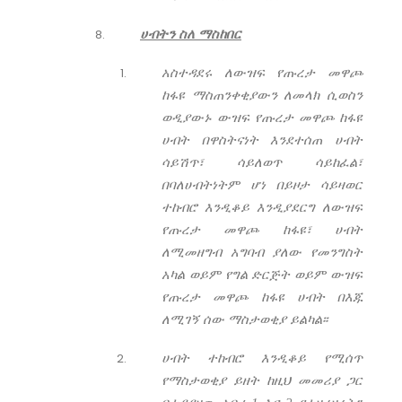
ሀብትን ስለ ማስከበር
አስተዳደሩ ለውዝፍ የጡረታ መዋጮ
ከፋዩ ማስጠንቀቂያውን ለመላክ ሲወስን
ወዲያውኑ ውዝፍ የጡረታ መዋጮ ከፋዩ
ሀብት በዋስትናነት እንደተሰጠ ሀብት
ሳይሽጥ፣ ሳይለወጥ ሳይከፈል፣
በባለሀብትነትም ሆነ በይዞታ ሳይዛወር
ተከብሮ እንዲቆይ እንዲያደርግ ለውዝፍ
የጡረታ መዋጮ ከፋዩ፣ ሀብት
ለሚመዘግብ አግባብ ያለው የመንግስት
አካል ወይም የግል ድርጅት ወይም ውዝፍ
የጡረታ መዋጮ ከፋዩ ሀብት በእጁ
ለሚገኝ ሰው ማስታወቂያ ይልካል፡፡
ሀብት ተከብሮ እንዲቆይ የሚሰጥ
የማስታወቂያ ይዘት ከዚህ መመሪያ ጋር