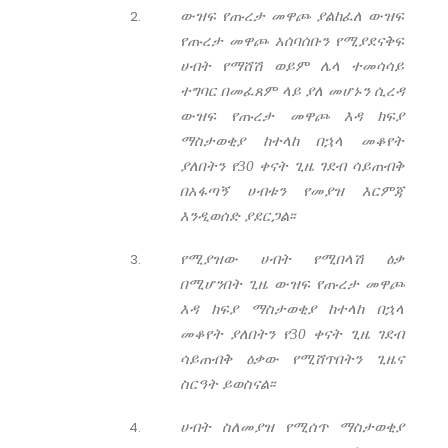
ውዝፍ የጡረታ መዋጮ ያልከፈለ ውዝፍ
የጡረታ መዋጮ አሰባሰቡን የሚያደናቅፍ
ሀብት የማሸሽ ወይም ሌላ ተመሳሳይ
ተግባር በመፈጸም ላይ ያለ መሆኑን ሲረዳ
ውዝፍ የጡረታ መዋጮ እዳ ክፍያ
ማስታወቂያ ከተላከ በኋላ መቆየት
ያለበትን የ30 ቀናት ጊዜ ገደብ ሳይጠብቅ
በአፋጣኝ ሀብቱን የመያዝ እርምጃ
እንዲወሰድ ያደርጋል፡፡
የሚያዝው ሀብት የሚበላሽ ዕቃ
በሚሆንበት ጊዜ ውዝፍ የጡረታ መዋጮ
እዳ ክፍያ ማስታወቂያ ከተላከ በኋላ
መቆየት ያለበትን የ30 ቀናት ጊዜ ገደብ
ሳይጠብቅ ዕቃው የሚሸጥበትን ጊዜና
ስርዓት ይወስናል፡፡
ሀብት ስለመያዝ የሚሰጥ ማስታወቂያ