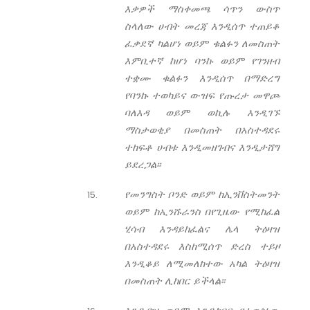
እቃዎች ማስቀመጫ ሳጥን ውስጥ
ስላለው ሀብት መረጃ እንዲሰጥ ተጠይቆ
ፈቃደኛ ካልሆነ ወይም ቁልፉን ለመስጠት
እምቢተኛ ከሆነ ባንኩ ወይም የገንዘብ
ተቋሙ ቁልፉን እንዲሰጥ በማድረግ
የባንኩ ተወካይና ውዝፍ የጡረታ መዋጮ
ባለእዳ ወይም ወኪሉ እንዲገኙ
ማስታወቂያ በመስጠት በአስተዳደሩ
ተከፍቶ ሀብቱ እንዲመዘገብና እንዲታሸግ
ይደረጋል፡፡
የመንግስት ቦንድ ወይም ከኢንቨስትመንት
ወይም ከኢንሹራንስ በየጊዜው የሚከፈል
ሂሳብ እንዳይከፈልና ሌላ ትዕዛዝ
በአስተዳደሩ እስከሚሰጥ ድረስ ተይዞ
እንዲቆይ ለሚመለከተው አካል ትዕዛዝ
በመስጠት ሊከበር ይችላል፡፡