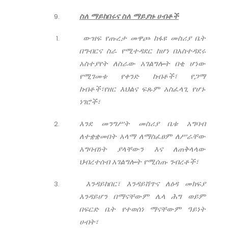
ስለ ማይከበሩና ስለ ማይያዙ ሀብቶች
ውዝፍ የጡረታ መዋጮ ከፋዩ መስሪያ ቤት
በግብርና ስራ የሚተዳደር ከሆነ በአስተዳደሩ
አስተያየት ለስራው አገልግሎት በቂ ሆነው
የሚገመቱ የቀንድ ከብቶች፣ የጋማ
ከብቶች፣የዘር እህልና ፍጹም አስፈላጊ የሆኑ
ነገሮች፣
እንደ መንግሥት መስሪያ ቤቱ አግባብ
ለተቋቋመበት አላማ ለማስፈፀም ለሥራቸው
አግባብነት ያላቸውን እና ለጠቅላላው
ህብረተሰብ አገልግሎት የሚሰጡ ንብረቶች፣
እንዳይከበር፣ እንዳይሸጥና ለዕዳ መክፍያ
እንዳይሆን በማናቸውም ሌላ ሕግ ወይም
በፍርድ ቤት የተወሰነ ማናቸውም ዓይነት
ሀብት፣