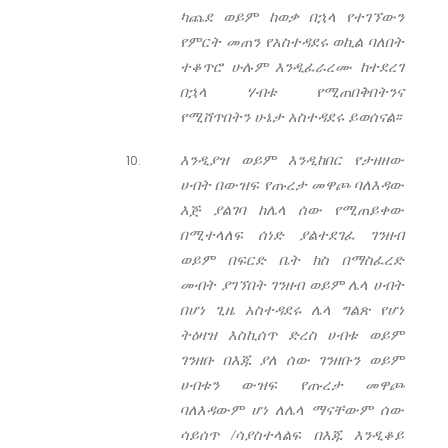
ካጨደ ወይም ከወቃ በኋላ የተገኘውን
የምርት መጠን የአስተዳደሩ ወኪል ባለበት
ተቆጥሮ ሁሉም እንዲፈራረሙ ከተደረገ
በኋላ ሃብቱ የሚጠበቅበትንና
የሚሸጥበትን ሁኔታ አስተዳደሩ ይወሰናል፡፡
እንዲያዝ ወይም እንዲከበር የታዘዘው
ሀብት በውዝፍ የጡረታ መዋጮ ባለእዳው
እጅ ያልገባ ከሌላ ሰው የሚጠይቀው
በሚተላለፍ ሰነድ ያልተደገፈ ገንዘብ
ወይም በፍርድ ቤት ክስ በማስፈረድ
መብት ያገኘበት ገንዘብ ወይም ሌላ ሀብት
በሆነ ጊዜ አስተዳደሩ ሌላ ግልጽ የሆነ
ትዕዛዝ እስኪሰጥ ድረስ ሀብቱ ወይም
ገንዘቡ በእጁ ያለ ሰው ገንዘቡን ወይም
ሀብቱን ውዝፍ የጡረታ መዋጮ
ባለእዳውም ሆነ ለሌላ ማናቸውም ሰው
ሳይሰጥ /ሳያስተላልፍ በእጁ እንዲቆይ