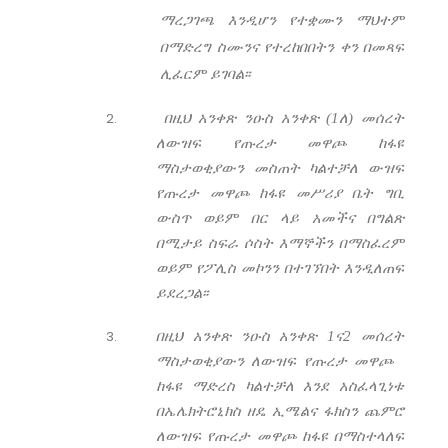
ማረጋገጫ እንዲሆን የተቋሙን ማህተም
በማድረግ ስሙንና የተረከበበትን ቀን በመጻፍ
ሊፈርም ይገባል፡፡
በዚህ አንቀጽ ንዑስ አንቀጽ (1ለ) መሰረት
ለውዝፍ የጡረታ መዋጮ ከፋዩ
ማስታወቂያውን መስጠት ካልተቻለ ውዝፍ
የጡረታ መዋጮ ከፋዩ መሥሪያ ቤት ግቢ
ውስጥ ወይም በር ላይ አመችና በግልጽ
በሚታይ ስፍራ ሶስት እማኞችን በማስፈረም
ወይም የፖሊስ መኮንን በተገኘበት እንዲለጠፍ
ይደረጋል፡፡
በዚህ አንቀጽ ንዑስ አንቀጽ 1ና2 መሰረት
ማስታወቂያውን ለውዝፍ የጡረታ መዋጮ
ከፋዩ ማድረስ ካልተቻለ እንደ አስፈላጊነቱ
በኤሌክትሮኒክስ ዘዴ ኢሜልና ፋክስን ጨምሮ
ለውዝፍ የጡረታ መዋጮ ከፋዩ በማስተላለፍ