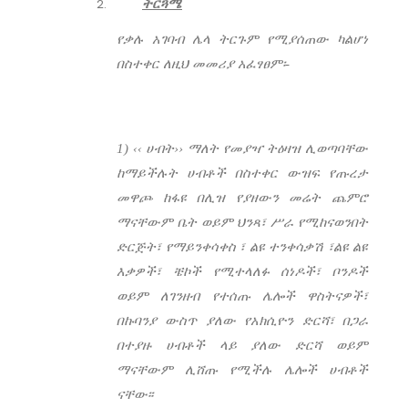
ትርጓሜ
የቃሉ አገባብ ሌላ ትርጉም የሚያሰጠው ካልሆነ
በስተቀር ለዚህ መመሪያ አፈፃፀም፡-
1) ‹‹ ሀብት›› ማለት የመያዣ ትዕዛዝ ሊወጣባቸው
ከማይችሉት ሀብቶች በስተቀር ውዝፍ የጡረታ
መዋጮ ከፋዩ በሊዝ የያዘውን መሬት ጨምሮ
ማናቸውም ቤት ወይም ህንጻ፣ ሥራ የሚከናወንበት
ድርጅት፣ የማይንቀሳቀስ ፣ ልዩ ተንቀሳቃሽ ፣ልዩ ልዩ
እቃዎች፣ ቼኮች የሚተላለፉ ሰነዶች፣ ቦንዶች
ወይም ለገንዘብ የተሰጡ ሌሎች ዋስትናዎች፣
በኩባንያ ውስጥ ያለው የአክሲዮን ድርሻ፣ በጋራ
በተያዙ ሀብቶች ላይ ያለው ድርሻ ወይም
ማናቸውም ሊሸጡ የሚችሉ ሌሎች ሀብቶች
ናቸው፡፡