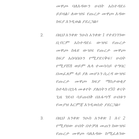
መዋጮ ባለእዳውን ሀብት አስተዳደሩ
ይይዛል፣ ለውዝፍ የጡረታ መዋጮ እዳው
ክፍያ እንዲወል ያደረጋል፡፡
በዚህ አንቀጽ ንዑስ አንቀጽ 1 የተደነገገው
ቢኖርም አስተዳደሩ ውዝፍ የጡረታ
መዋጮ ከፋዩ ውዝፍ የጡረታ መዋጮ
ክፍያ አሰባሰቡን የሚያደናቅፍ፣ ሀብት
የሚያሸሽ ወይም ሌላ ተመሳሳይ ተግባር
በመፈጸም ላይ ያለ መሆኑን ሲረዳ ውዝፍ
የጡረታ መዋጮ ክፍያ ማስታወቂያ
ከተላከ በኋላ መቆየት ያለበትን የ30 ቀናት
ጊዜ ገደብ ሳይጠብቅ በአፋጣኝ ሀብቱን
የመያዝ እርምጃ እንዲወሰድ ያደርጋል፡፡
በዚህ አንቀጽ ንዑስ አንቀጽ 1 እና 2
የሚያዘው ሀብት በተቻለ መጠን ከውዝፍ
የጡረታ መዋጮ ባለእዳው ከሚፈለገው