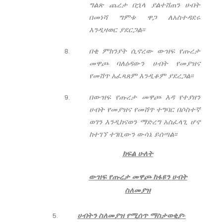
ግልጽ ጨረታ በኋላ ያልተሸጠን ሀብት
በመነሻ ግምቱ ዋጋ ለአስተዳደሩ
እንዲዛወር ያደርጋል፡፡
በቂ ምክንያት ሲኖረው ውዝፍ የጡረታ
መዋጮ ባለዕዳውን ሀብት የመያዝና
የመሸጥ አፈጻጸም እንዲቆም ያደረጋል፡፡
በውዝፍ የጡረታ መዋጮ እዳ የተያዘን
ሀብት የመያዝና የመሸጥ ተግባር በሶስተኛ
ወገን እንዲከናወን ማድረግ አስፈላጊ ሆኖ
ከተገኘ ተገቢውን ውሳኔ ይሰጣል፡፡
ክፍል ሁለት
ውዝፍ የጡረታ መዋጮ ከፋዩን
ሀብት
ስለመያዝ
ሀብትን ስለመያዝ የሚሰጥ ማስታወቂያ፡-