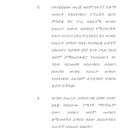
በተሰበሰበው መረጃ ወይም በተገኘ ጥቆማ
መሰረት የአስተዳደሩ ኦፕሬሽን ዘርፍ
ምክትል ዋና ሥራ አስፈፃሚ ውዝፍ
የጡረታ መዋጮ አሰባሰብ የሚያደናቅፍ
ሁኔታ መኖሩን የተረዳ እንደሆነ እና ውዝፍ
የጡረታ መዋጮ ከፋዩ ለመክፈል ፈቃደኛ
አለመሆኑ ከታወቀ በ30 ቀናት የጊዜ ገደብ
ወይም በማስጠንቀቂያ የተሰጠውን ቀነ
ገደብ ሳይጠብቅ አስተዳደሩ ሀብቱን
በመያዝ ውዝፍ የጡረታ መዋጮ
የመሰብሰቡ አፈፃፀም እንዲካሄድ ትዕዛዝ
ሊሰጥ ይችላል፡፡
ውዝፍ የጡረታ መዋጮ ባለ ዕዳው ሀብት
በእጁ በይዞታው የሚገኝ ማንኛውም
ሰው፣ ሀብቱን ወይም መብቱን
ለሚመዘግብ አግባብ ላለው ለአስተዳደሩ
ሠራተኛ መስጠት አለበት፡፡