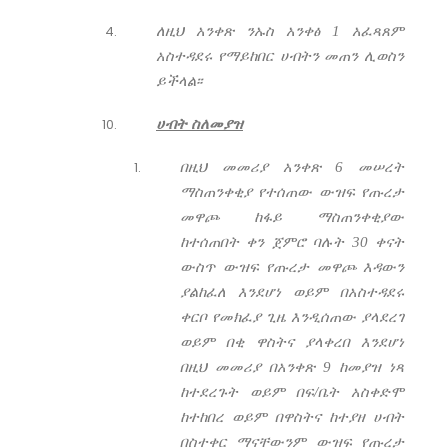
ለዚህ
አንቀጽ ንኡስ አንቀፅ 1 አፈጻጸም
አስተዳደሩ የማይከበር ሀብትን መጠን ሊወስን
ይችላል፡፡
ሀብት ስለመያዝ
በዚህ መመሪያ አንቀጽ 6 መሠረት
ማስጠንቀቂያ የተሰጠው ውዝፍ የጡረታ
መዋጮ ከፋይ ማስጠንቀቂያው
ከተሰጠበት ቀን ጀምሮ ባሉት 30 ቀናት
ውስጥ ውዝፍ የጡረታ መዋጮ እዳውን
ያልከፈለ እንደሆነ ወይም በአስተዳደሩ
ቀርቦ የመክፈያ ጊዜ እንዲሰጠው ያላደረገ
ወይም በቂ ዋስትና ያላቀረበ እንደሆነ
በዚህ መመሪያ በአንቀጽ 9 ከመያዝ ነጻ
ከተደረጉት ወይም በፍ/ቤት አስቀድሞ
ከተከበረ ወይም በዋስትና ከተያዘ ሀብት
በስተቀር ማናቸውንም ውዝፍ የጡረታ