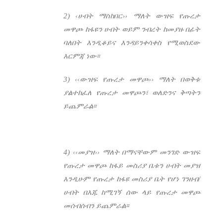
2) ‹ሀብት ማስከበር›› ማለት ውዝፍ የጡረታ
መዋጮ ከፋዩን ሀብት ወይም ንብረት ከመያዙ በፊት
ባለበት እንዲቆይና እንዳይንቀሳቀስ የሚወስደው
እርምጃ ነው፡፡
3) ‹‹ውዝፍ የጡረታ መዋጮ›› ማለት
በወቅቱ
ያልተከፈለ
የጡረታ መዋጮን፣ ወለድንና ቅጣትን
ይጨምራል፡፡
4) ‹‹መያዝ›› ማለት በማናቸውም መንገድ ውዝፍ
የጡረታ መዋጮ ከፋይ መስሪያ ቤቱን ሀብት መያዝ
እንዲሁም የጡረታ ከፋዩ መስሪያ ቤት የሆነ ገንዘብ/
ሀብት በእጁ ከሚገኝ ሰው ላይ የጡረታ መዋጮ
መሰብሰብን ይጨምራል፡፡