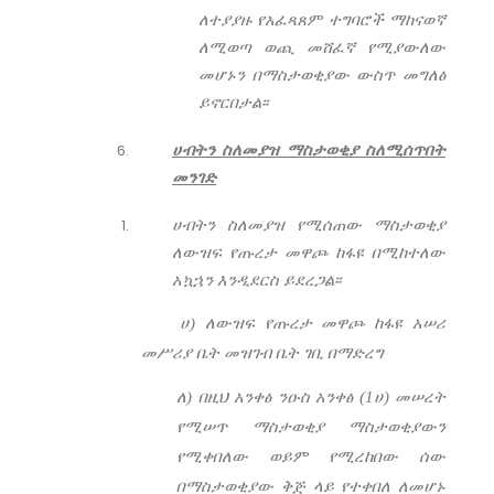
ለተያያዙ የአፈጻጸም ተግባሮች ማከናወኛ
ለሚወጣ ወጪ መሸፈኛ የሚያውለው
መሆኑን በማስታወቂያው ውስጥ መግለፅ
ይኖርበታል፡፡
ሀ
ብትን ስለመያዝ ማስታወቂያ ስለሚሰጥበት
መንገድ
ሀብትን
ስለመያዝ የሚሰጠው ማስታወቂያ
ለውዝፍ የጡረታ መዋጮ ከፋዩ በሚከተለው
አኳኋን እንዲደርስ ይደረጋል፡፡
ሀ) ለውዝፍ የጡረታ መዋጮ ከፋዩ አሠሪ
መሥሪያ ቤት መዝገብ ቤት ገቢ በማድረግ
ለ) በዚህ አንቀፅ ንዑስ አንቀፅ (1ሀ) መሠረት
የሚሠጥ ማስታወቂያ ማስታወቂያውን
የሚቀበለው ወይም የሚረከበው ሰው
በማስታወቂያው ቅጅ ላይ የተቀበለ ለመሆኑ