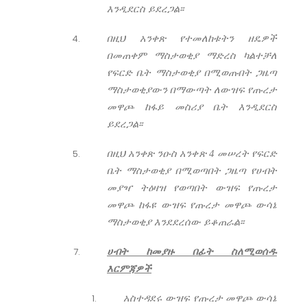
እንዲደርስ ይደረጋል፡፡
በዚህ አንቀጽ የተመለከቱትን ዘዴዎች
በመጠቀም ማስታወቂያ ማድረስ ካልተቻለ
የፍርድ ቤት ማስታወቂያ በሚወጡበት ጋዜጣ
ማስታወቂያውን በማውጣት ለውዝፍ የጡረታ
መዋጮ ከፋይ መስሪያ ቤት እንዲደርስ
ይደረጋል፡፡
በዚህ አንቀጽ ንዑስ አንቀጽ 4 መሠረት የፍርድ
ቤት ማስታወቂያ በሚወጣበት ጋዜጣ የሀብት
መያዣ ትዕዛዝ የወጣበት ውዝፍ የጡረታ
መዋጮ ከፋዩ ውዝፍ የጡረታ መዋጮ ውሳኔ
ማስታወቂያ እንደደረሰው ይቆጠራል፡፡
ሀብት ከመያዙ በፊት ስለሚወሰዱ
እርምጃዎች
አስተዳደሩ ውዝፍ የጡረታ መዋጮ ውሳኔ