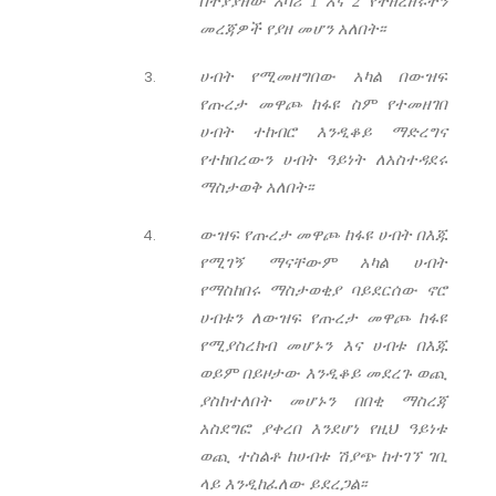
በተያያዘው አባሪ 1 እና 2 የተዘረዘሩትን
መረጃዎች የያዘ መሆን አለበት፡፡
ሀብት የሚመዘግበው አካል በውዝፍ
የጡረታ መዋጮ ከፋዩ ስም የተመዘገበ
ሀብት ተከብሮ እንዲቆይ ማድረግና
የተከበረውን ሀብት ዓይነት ለአስተዳደሩ
ማስታወቅ አለበት፡፡
ውዝፍ የጡረታ መዋጮ ከፋዩ ሀብት በእጁ
የሚገኝ ማናቸውም አካል ሀብት
የማስከበሩ ማስታወቂያ ባይደርሰው ኖሮ
ሀብቱን ለውዝፍ የጡረታ መዋጮ ከፋዩ
የሚያስረክብ መሆኑን እና ሀብቱ በእጁ
ወይም በይዞታው እንዲቆይ መደረጉ ወጪ
ያስከተለበት መሆኑን በበቂ ማስረጃ
አስደግፎ ያቀረበ እንደሆነ የዚህ ዓይነቱ
ወጪ ተስልቶ ከሀብቱ ሽያጭ ከተገኘ ገቢ
ላይ እንዲከፈለው ይደረጋል፡፡