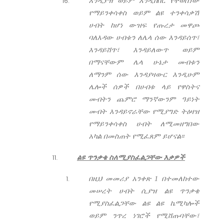
እንዲያዝ ወይም እንዲከበር የተወሰነው
የማይንቀሳቀስ ወይም ልዩ ተንቀሳቃሽ
ሀብት ከሆነ ውዝፍ የጡረታ መዋጮ
ባለእዳው ሀብቱን ለሌላ ሰው እንዳይሰጥ፣
እንዳይሸጥ፣ እንዳይለውጥ ወይም
በማናቸውም ሌላ ሁኔታ መብቱን
ለማንም ሰው እንዳያዛውር እንዲሁም
ሌሎች ሰዎች በሀብቱ ላይ የዋስትና
መብትን ጨምሮ ማንኛውንም ዓይነት
መብት እንዳይኖራቸው የሚያግድ ትዕዛዝ
የማይንቀሳቀስ ሀብት ለሚመዘግበው
አካል በመስጠት የሚፈጸም ይሆናል፡፡
ልዩ ጥንቃቄ ስለሚያስፈልጋቸው እቃዎች
በዚህ መመሪያ አንቀጽ 1 በተመለከተው
መሠረት ሀብት ሲያዝ ልዩ ጥንቃቄ
የሚያስፈልጋቸው ልዩ ልዩ ኬሚካሎች
ወይም ንጥረ ነገሮች የሚሸጡባቸው፣