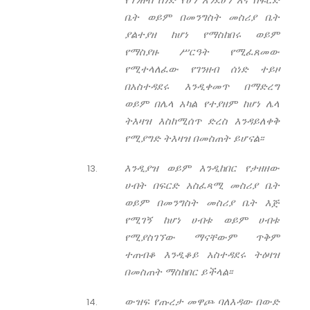
የገንዘብ ሰነድ የሆነ እንደሆነ እና በፍርድ
ቤት ወይም በመንግስት መስሪያ ቤት
ያልተያዘ ከሆነ የማስከበሩ ወይም
የማስያዙ ሥርዓት የሚፈጸመው
የሚተላለፈው የገንዘብ ሰነድ ተይዞ
በአስተዳደሩ እንዲቀመጥ በማድረግ
ወይም በሌላ አካል የተያዘም ከሆነ ሌላ
ትእዛዝ እስከሚሰጥ ድረስ እንዳይለቀቅ
የሚያግድ ትእዛዝ በመስጠት ይሆናል፡፡
እንዲያዝ ወይም እንዲከበር የታዘዘው
ሀብት በፍርድ አስፈጻሚ መስሪያ ቤት
ወይም በመንግስት መስሪያ ቤት እጅ
የሚገኝ ከሆነ ሀብቱ ወይም ሀብቱ
የሚያስገኘው ማናቸውም ጥቅም
ተጠብቆ እንዲቆይ አስተዳደሩ ትዕዛዝ
በመስጠት ማስከበር ይችላል፡፡
ውዝፍ የጡረታ መዋጮ ባለእዳው በውድ