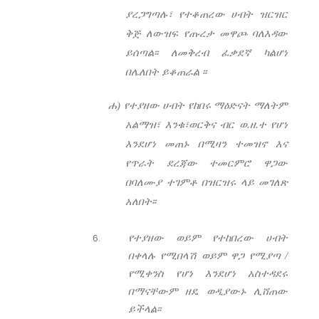
ያረጋግጣሉ፣ የተቆጠረው ሀብት ዝርዝር
ቅጅ ለውዝፍ የጡረታ መዋጮ ባለእዳው
ይሰጣል፡፡ ለመቅረብ ፈቃደኛ ካልሆነ
በሌለበት ይቆጠራል ፡፡
ሐ) የተያዘው ሀብት የከበሩ ማዕድናት ማለትም
አልማዝ፣ እንቁ፣ወርቅና ብር ወ.ዘ.ተ የሆነ
እንደሆነ መጠኑ በሚዛን ተመዝኖ እና
የጥራት ደረጃው ተመርምሮ ዋጋው
በባለሙያ ተገምቶ በዝርዝሩ ላይ መገለጽ
አለበት፡፡
የተያዘው ወይም የተከበረው ሀብት
በቀላሉ የሚበላሽ ወይም ዋጋ የሚያጣ /
የሚቀንስ የሆነ እንደሆነ አስተዳደሩ
በማናቸውም ዘዴ ወዲያውኑ ሊሸጠው
ይችላል፡፡