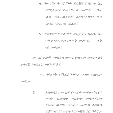
ለ. በመንግሥት የልማት ድርጅትና በራሱ ገቢ
የሚተዳደር የመንግሥት መሥሪያ ቤት
ላይ ማስታወቂያው
እስከተላከበት ጊዜ
ድረስ የታሰበው ወለድ፤
ሐ
.
በመንግሥት የልማት ድርጅትና በራሱ ገቢ
የሚተዳደር የመንግሥት መሥሪያ ቤት
ላይ
መቀጮ፤
መ
. አስቀድሞ የተከፈለ ውዝፍ የጡረታ መዋጮ ዕዳ
ተቀናሽ የተደረገ መሆኑን፣ እና
ሠ. በቀሪነት
የሚፈለግበትን ውዝፍ የጡረታ
መዋጮ
አስተዳደሩ ውዝፍ የጡረታ መዋጮ ከፋዩን
ሀብት በመሸጥ ከሽያጭ የሚገኘውን
ገንዘብ ውዝፍ የጡረታ መዋጮ ዕዳውን
ብቻ ሳይሆን ሀብቱን ከመሸጥ ጋር በቀጥታ