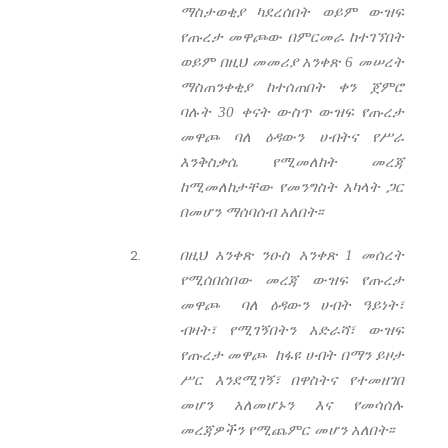
ማስታወቂያ ካደረሰበት ወይም ውዝፍ
የጡረታ መዋጮው በምርመራ ከተገኘበት
ወይም በዚህ መመሪያ አንቀጽ 6 መሠረት
ማስጠንቀቂያ ከተሰጠበት ቀን ጀምሮ
ባሉት 30 ቀናት ውስጥ ውዝፍ የጡረታ
መዋጮ ባለ ዕዳውን ሀብትና የሥራ
እንቅስቃሴ የሚመለከት መረጃ
ከሚመለከታቸው የመንግስት አካላት ጋር
በመሆን ማሰባሰብ አለበት፡፡
በዚህ አንቀጽ ንዑስ አንቀጽ 1 መሰረት
የሚሰበሰበው መረጃ ውዝፍ የጡረታ
መዋጮ ባለ ዕዳውን ሀብት ዓይነት፣
ብዛት፣ የሚገኝበትን አድራሻ፣ ውዝፍ
የጡረታ መዋጮ ከፋዩ ሀብት በማን ይዞታ
ሥር እንደሚገኝ፣ በዋስትና የተመዘገበ
መሆን አለመሆኑን እና የመሳሰሉ
መረጃዎችን የሚጨምር መሆን አለበት፡፡