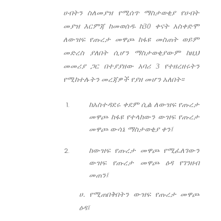
ሀብትን ስለመያዝ የሚሰጥ ማስታወቂያ የሀብት
መያዝ እርምጃ ከመወሰዱ ከ30 ቀናት አስቀድሞ
ለውዝፍ የጡረታ መዋጮ ከፋዩ መስጠት ወይም
መድረስ ያለበት ሲሆን ማስታወቂያውም ከዚህ
መመሪያ ጋር በተያያዘው አባሪ 3 የተዘረዘሩትን
የሚከተሉትን መረጃዎች የያዘ መሆን አለበት፡፡
ከአስተዳደሩ ቀደም ሲል ለውዝፍ የጡረታ
መዋጮ ከፋዩ የተላከውን ውዝፍ የጡረታ
መዋጮ ውሳኔ ማስታወቂያ ቀን፤
ከውዝፍ የጡረታ መዋጮ የሚፈለገውን
ውዝፍ የጡረታ መዋጮ ዕዳ የገንዘብ
መጠን፤
ሀ. የሚጠበቅበትን ውዝፍ የጡረታ መዋጮ
ዕዳ፤