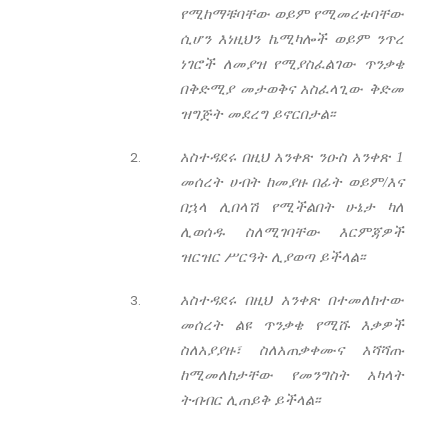
የሚከማቹባቸው ወይም የሚመረቱባቸው
ሲሆን እነዚህን ኬሚካሎች ወይም ንጥረ
ነገሮች ለመያዝ የሚያስፈልገው ጥንቃቄ
በቅድሚያ መታወቅና አስፈላጊው ቅድመ
ዝግጅት መደረግ ይኖርበታል፡፡
አስተዳደሩ በዚህ አንቀጽ ንዑስ አንቀጽ 1
መሰረት ሀብት ከመያዙ በፊት ወይም/እና
በኋላ ሊበላሽ የሚችልበት ሁኔታ ካለ
ሊወሰዱ ስለሚገባቸው እርምጃዎች
ዝርዝር ሥርዓት ሊያወጣ ይችላል፡፡
አስተዳደሩ በዚህ አንቀጽ በተመለከተው
መሰረት ልዩ ጥንቃቄ የሚሹ እቃዎች
ስለአያያዙ፣ ስለአጠቃቀሙና አሻሻጡ
ከሚመለከታቸው የመንግስት አካላት
ትብብር ሊጠይቅ ይችላል፡፡