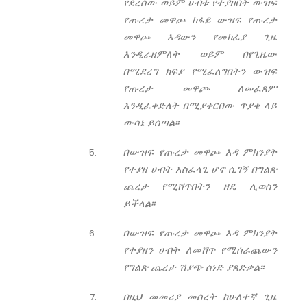
የደረሰው ወይም ሀብቱ የተያዘበት ውዝፍ
የጡረታ መዋጮ ከፋይ ውዝፍ የጡረታ
መዋጮ እዳውን የመክፈያ ጊዜ
እንዲራዘምለት ወይም በየጊዜው
በሚደረግ ክፍያ የሚፈለግበትን ውዝፍ
የጡረታ መዋጮ ለመፈጸም
እንዲፈቀድለት በሚያቀርበው ጥያቄ ላይ
ውሳኔ ይሰጣል፡፡
በውዝፍ የጡረታ መዋጮ እዳ ምክንያት
የተያዘ ሀብት አስፈላጊ ሆኖ ሲገኝ በግልጽ
ጨረታ የሚሸጥበትን ዘዴ ሊወስን
ይችላል፡፡
በውዝፍ የጡረታ መዋጮ እዳ ምክንያት
የተያዘን ሀብት ለመሸጥ የሚሰራጨውን
የግልጽ ጨረታ ሽያጭ ሰነድ ያጸድቃል፡፡
በዚህ መመሪያ መሰረት ከሁለተኛ ጊዜ