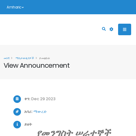
Amharic
መነሻ
ማስታወቂያዎች
ይመልከቱ
View Announcement
ቀን:
Dec 29 2023
አባሪ:
ማውረድ
ይዘት
የመንግስት ሠራተኞች