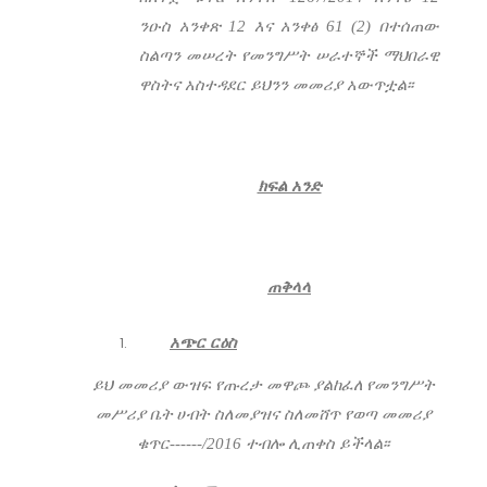
ንዑስ አንቀጽ 12 እና አንቀፅ 61 (2) በተሰጠው
ስልጣን መሠረት የመንግሥት ሠራተኞች ማህበራዊ
ዋስትና አስተዳደር ይህንን መመሪያ አውጥቷል፡፡
ክፍል አንድ
ጠቅላላ
አጭር ርዕስ
ይህ መመሪያ ውዝፍ የጡረታ መዋጮ ያልከፈለ
የመንግሥት
መሥሪያ ቤት
ሀብት ስለመያዝና ስለመሸጥ የወጣ መመሪያ
ቁጥር------/2016
ተብሎ
ሊጠቀስ ይችላል፡፡